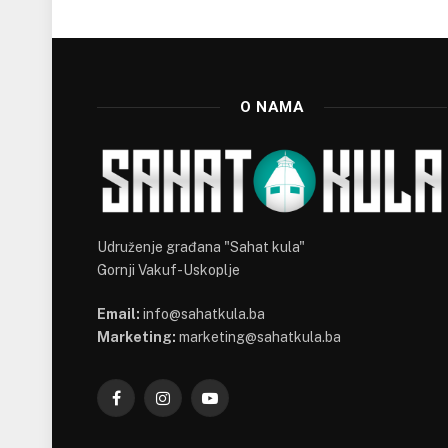
O NAMA
Udruženje građana "Sahat kula"
Gornji Vakuf-Uskoplje
Email:
info@sahatkula.ba
Marketing:
marketing@sahatkula.ba
Facebook
Instagram
YouTube