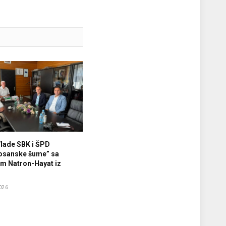
Vlade SBK i ŠPD
osanske šume” sa
m Natron-Hayat iz
026