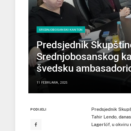
SREDNJOBOSANSKI KANTON
Predsjednik Skupštine
Srednjobosanskog kan
švedsku ambasadori
11 FEBRUARA, 2025
Predsjednik Skupš
PODIJELI
Tahir Lendo, danas
Lagerlöf, u okviru