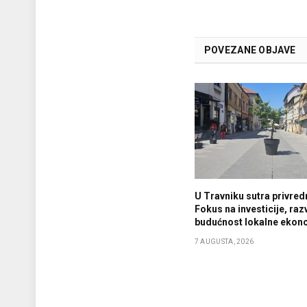
POVEZANE OBJAVE
U Travniku sutra privredn
Fokus na investicije, razv
budućnost lokalne ekon
7 AUGUSTA, 2026