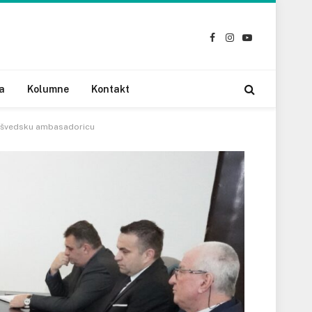
Facebook
Instagram
YouTube
a
Kolumne
Kontakt
li švedsku ambasadoricu