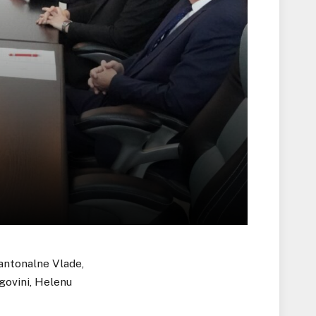
antonalne Vlade,
govini, Helenu