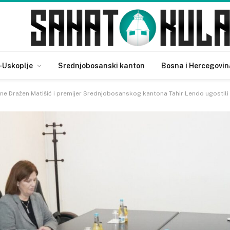
-Uskoplje
Srednjobosanski kanton
Bosna i Hercegovin
ine Dražen Matišić i premijer Srednjobosanskog kantona Tahir Lendo ugosti