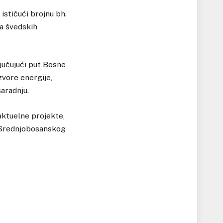
stičući brojnu bh.
ja švedskih
jučujući put Bosne
zvore energije,
saradnju.
aktuelne projekte,
u Srednjobosanskog