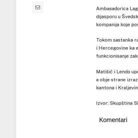
Ambasadorica Lager
dijasporu u Švedsko
kompanija koje pos
Tokom sastanka ra
i Hercegovine ka e
funkcionisanje zak
Matišić i Lendo up
a obje strane izr
kantona i Kraljevi
Izvor: Skupština 
Komentari