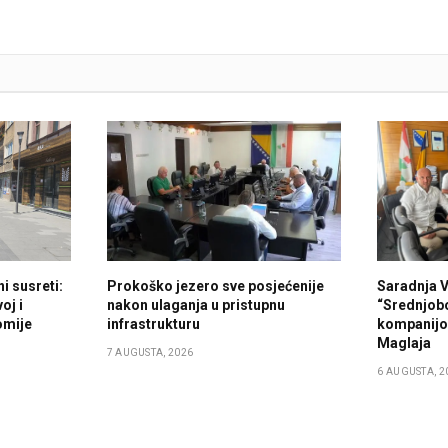
i susreti:
Prokoško jezero sve posjećenije
Saradnja 
oj i
nakon ulaganja u pristupnu
“Srednjob
omije
infrastrukturu
kompanijo
Maglaja
7 AUGUSTA, 2026
6 AUGUSTA, 2