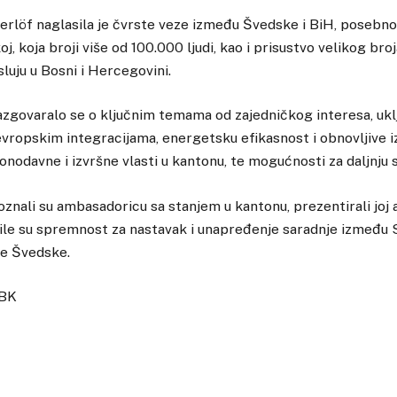
löf naglasila je čvrste veze između Švedske i BiH, posebno i
j, koja broji više od 100.000 ljudi, kao i prisustvo velikog bro
luju u Bosni i Hercegovini.
zgovaralo se o ključnim temama od zajedničkog interesa, ukl
vropskim integracijama, energetsku efikasnost i obnovljive i
onodavne i izvršne vlasti u kantonu, te mogućnosti za daljnju 
oznali su ambasadoricu sa stanjem u kantonu, prezentirali joj 
azile su spremnost za nastavak i unapređenje saradnje izmeđ
ne Švedske.
SBK