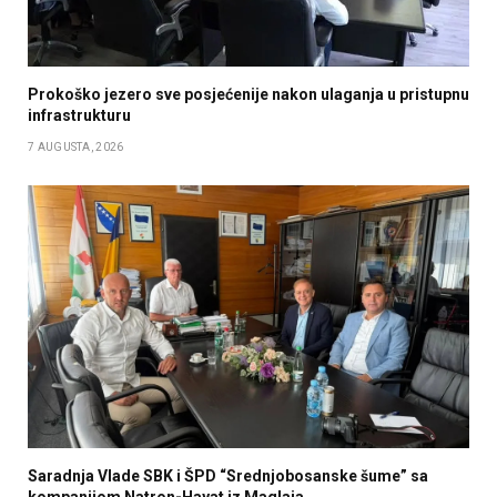
Prokoško jezero sve posjećenije nakon ulaganja u pristupnu
infrastrukturu
7 AUGUSTA, 2026
Saradnja Vlade SBK i ŠPD “Srednjobosanske šume” sa
kompanijom Natron-Hayat iz Maglaja