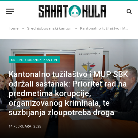
»
»
Home
Srednjobosanski kanton
Kantonalno tužilaštvo i MUP SBK održali sastanak: Prioritet rad na predmetima korupcije, organizovanog kriminala, te suzbijanja zloupotreba droga
SREDNJOBOSANSKI KANTON
Kantonalno tužilaštvo i MUP SBK
održali sastanak: Prioritet rad na
predmetima korupcije,
organizovanog kriminala, te
suzbijanja zloupotreba droga
14 FEBRUARA, 2025