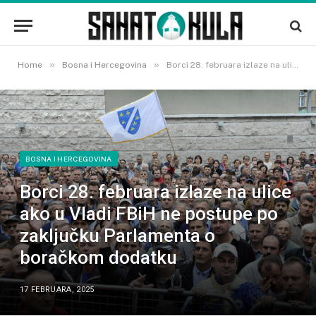
»
»
Home
Bosna i Hercegovina
Borci 28. februara izlaze na ulice ako u Vladi FBiH ne postupe po zaključku Parlamenta o boračkom dodatku
BOSNA I HERCEGOVINA
Borci 28. februara izlaze na ulice
ako u Vladi FBiH ne postupe po
zaključku Parlamenta o
boračkom dodatku
17 FEBRUARA, 2025