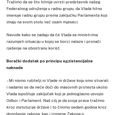
Tražimo da se što hitnije uvrsti predstavnik našeg
Federalnog udruženja u radnu grupu, da Vlada hitno
imenuje radnu grupu prema zaključku Parlamenta koji
imaju na svom stolu već osam mjeseci.
Navode kako se nadaju da će Vlada sa ministrima
razumjeti situaciju u kojoj se borci nalaze i pronači
rješenje na obostranu korist.
Borački dodatak po principu egzistencijalne
naknade
– Mi nismo rušitelji ni Vlade ni države koju smo stvarali
i nadamo se da neće doći do masovnih protesta ukolio
Vlada ispoštuje zaključak koji je jednoglasno usvojio
Odbor i Parlament. Naš cilj je da svoja prava tražimo
kroz instutucije države i to činimo sedam godina kroz
donošenje zakona, kao i izmjene Zakona o