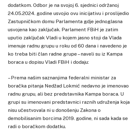
dodatkom. Odbor je na svojoj 6. sjednici održanoj
24.05.2024. godine usvojio ovu inicijativu i proslijedio
Zastupničkom domu Parlamenta gdje jednoglasna
usvojena kao zaključak. Parlament FBiH je zatim
uputio zaključak Vladi u kojem jasno stoji da Vlada
imenuje radnu grupu u roku od 60 dana i navedeno je
ko treba biti član radne grupe – naveli su iz Kampa
boraca u dopisu Vladi FBiH i dodaju:
– Prema našim saznanjima federalni ministar za
boračka pitanja Nedžad Lokmić nedavno je imenovao
radnu grupu, ali bez predstavnika Kampa boraca. U
grupi su imenovani predstavnici raznih udruženja koja
nisu učestvovala ni u donošenju Zakona o
demobilisanim borcima 2019. godine, ni sada kada se
radi o boračkom dodatku.