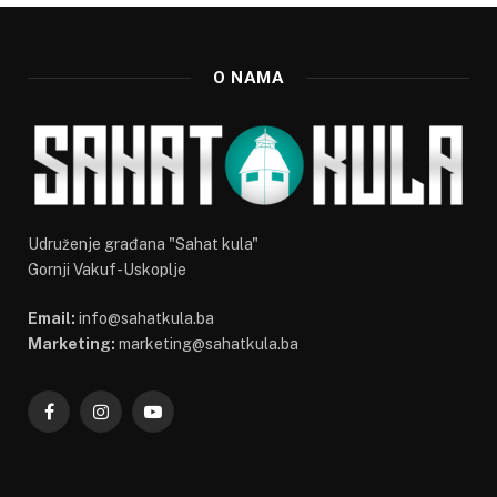
O NAMA
Udruženje građana "Sahat kula"
Gornji Vakuf-Uskoplje
Email:
info@sahatkula.ba
Marketing:
marketing@sahatkula.ba
Facebook
Instagram
YouTube