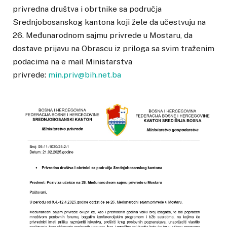
privredna društva i obrtnike sa područja
Srednjobosanskog kantona koji žele da učestvuju na
26. Međunarodnom sajmu privrede u Mostaru, da
dostave prijavu na Obrascu iz priloga sa svim traženim
podacima na e mail Ministarstva
privrede:
min.priv@bih.net.ba