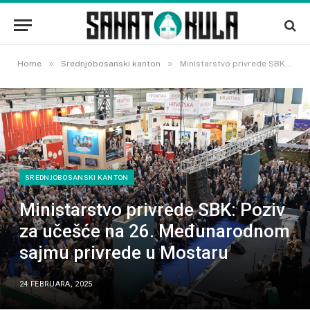
»
»
Home
Srednjobosanski kanton
Ministarstvo privrede SBK: Poziv za učešće na 26. Međunarodnom sajmu privrede u Mostaru
SREDNJOBOSANSKI KANTON
Ministarstvo privrede SBK: Poziv
za učešće na 26. Međunarodnom
sajmu privrede u Mostaru
24 FEBRUARA, 2025