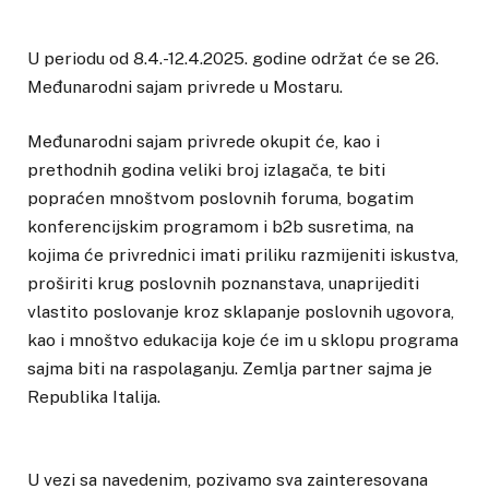
U periodu od 8.4.-12.4.2025. godine održat će se 26.
Međunarodni sajam privrede u Mostaru.
Međunarodni sajam privrede okupit će, kao i
prethodnih godina veliki broj izlagača, te biti
popraćen mnoštvom poslovnih foruma, bogatim
konferencijskim programom i b2b susretima, na
kojima će privrednici imati priliku razmijeniti iskustva,
proširiti krug poslovnih poznanstava, unaprijediti
vlastito poslovanje kroz sklapanje poslovnih ugovora,
kao i mnoštvo edukacija koje će im u sklopu programa
sajma biti na raspolaganju. Zemlja partner sajma je
Republika Italija.
U vezi sa navedenim, pozivamo sva zainteresovana