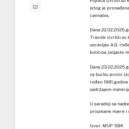
Fojnica izvršili s
istog je pronađena
cannabis.
Dana 22.02.2025.go
Travnik izvršili s
upravljao A.G. rođ
količina zeljaste 
Dana 23.02.2025.go
za borbu protiv zl
rođen 1981.godine 
sadržajem materija
U saradnji sa nad
propisane mjere i 
Izvor: MUP SBK