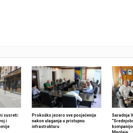
i susreti:
Prokoško jezero sve posjećenije
Saradnja 
oj i
nakon ulaganja u pristupnu
“Srednjob
omije
infrastrukturu
kompanijo
Maglaja