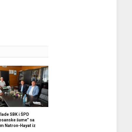
Vlade SBK i ŠPD
osanske šume” sa
m Natron-Hayat iz