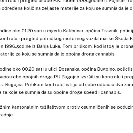
u kontrolu i pregled osobe E.K. rođen 1988.godine iz Fojnice. T
 određena količina zeljaste materije za koju se sumnja da je 
dine oko 01,20 sati u mjestu Kalibunar, općina Travnik, polici
u kontrolu i pregled putničkog motornog vozila marke Škoda Fa
en 1996.godine iz Banja Luke. Tom prilikom, kod istog je pro
materije za koju se sumnja da je opojna droga cannabis.
dine oko 00,20 sati u ulici Bosanska, općina Bugojno, policijs
oupotrebe opojnih droga PU Bugojno izvršili su kontrolu i pre
iz Bugojna. Prilikom kontrole, isti je od sebe odbacio dva zam
 za koje se sumnja da su opojne droge speed i cannabis.
ležnim kantonalnim tužilaštvom protiv osumnjičenih se poduz
radnje.