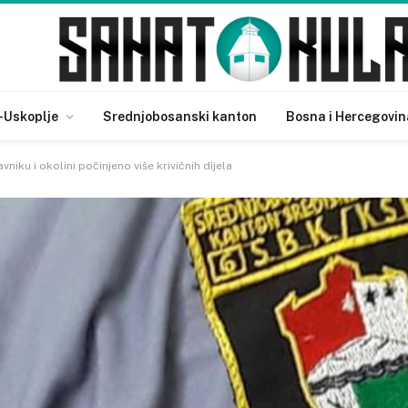
-Uskoplje
Srednjobosanski kanton
Bosna i Hercegovin
niku i okolini počinjeno više krivičnih dijela