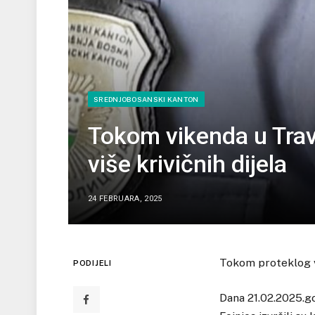
SREDNJOBOSANSKI KANTON
Tokom vikenda u Travn
više krivičnih dijela
24 FEBRUARA, 2025
Tokom proteklog v
PODIJELI
Dana 21.02.2025.go