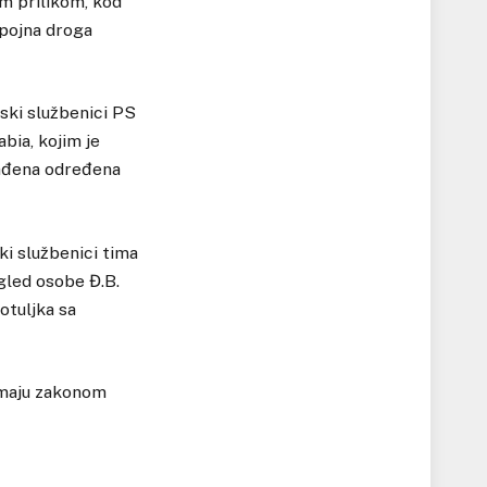
om prilikom, kod
opojna droga
jski službenici PS
bia, kojim je
nađena određena
ki službenici tima
gled osobe Đ.B.
otuljka sa
imaju zakonom