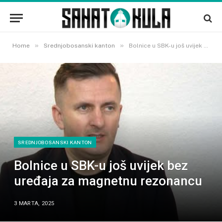
»
»
Home
Srednjobosanski kanton
Bolnice u SBK-u još uvijek bez uređaja za magnetnu rezonancu
SREDNJOBOSANSKI KANTON
Bolnice u SBK-u još uvijek bez
uređaja za magnetnu rezonancu
3 MARTA, 2025