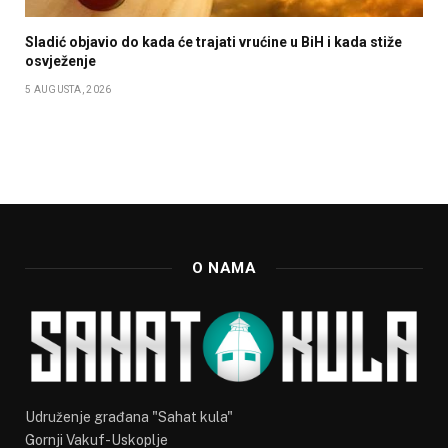
Sladić objavio do kada će trajati vrućine u BiH i kada stiže
osvježenje
5 AUGUSTA, 2026
O NAMA
Udruženje građana "Sahat kula"
Gornji Vakuf-Uskoplje