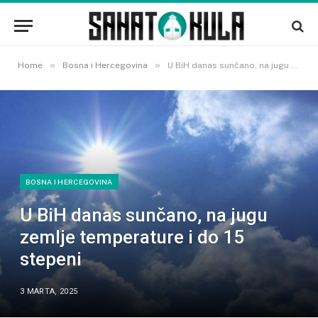
»
»
Home
Bosna i Hercegovina
U BiH danas sunčano, na jugu zemlje temperature i do 15 stepeni
BOSNA I HERCEGOVINA
U BiH danas sunčano, na jugu
zemlje temperature i do 15
stepeni
3 MARTA, 2025