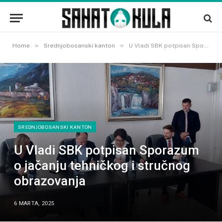
»
»
Home
Srednjobosanski kanton
U Vladi SBK potpisan Sporazum o jačanju tehničkog i stručnog obrazovanja
SREDNJOBOSANSKI KANTON
U Vladi SBK potpisan Sporazum
o jačanju tehničkog i stručnog
obrazovanja
6 MARTA, 2025