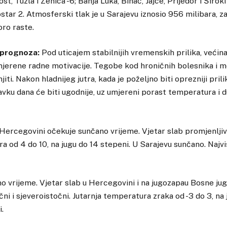
t, Tuzla i Zenica -6; Banja Luka, Bihać, Jajce, Prijedor i Široki
tar 2. Atmosferski tlak je u Sarajevu iznosio 956 milibara, za 
ro raste.
 prognoza:
Pod uticajem stabilnijih vremenskih prilika, većina
imjerene radne motivacije. Tegobe kod hroničnih bolesnika i 
iti. Nakon hladnijeg jutra, kada je poželjno biti oprezniji pri
vku dana će biti ugodnije, uz umjereni porast temperatura i 
 Hercegovini očekuje sunčano vrijeme. Vjetar slab promjenljiv
 od 4 do 10, na jugu do 14 stepeni. U Sarajevu sunčano. Najv
o vrijeme. Vjetar slab u Hercegovini i na jugozapau Bosne jug
ni i sjeveroistočni. Jutarnja temperatura zraka od -3 do 3, na 
.