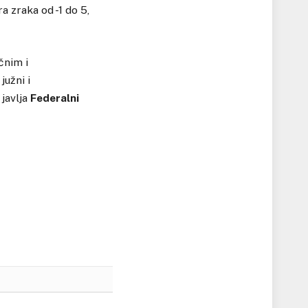
 zraka od -1 do 5,
čnim i
užni i
javlja
Federalni