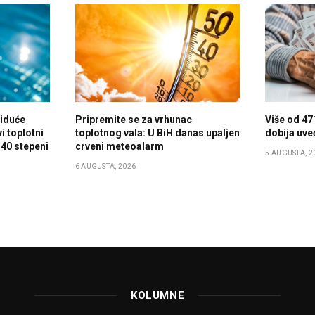
 iduće
Pripremite se za vrhunac
Više od 47
i toplotni
toplotnog vala: U BiH danas upaljen
dobija uve
 40 stepeni
crveni meteoalarm
5 AUGUSTA, 2
6 AUGUSTA, 2026
KOLUMNE