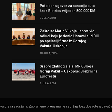
Potpisan ugovor za sanaciju puta
kroz Bistricu vrijedan 800.000 KM
2 JUNA, 2025
Zašto se Marin Vukoja usprotivio
odluci koju je donio Ustavni sud BiH
po apelaciji firme iz Gornjeg
Vakufa-Uskoplja
18 JULA, 2024
Srebro zlatnog sjaja: MRK Sloga
Gornji Vakuf – Uskoplje: Srebrni na
Eurofestu
9 JULA, 2024
Sva prava zadržana. Zabranjeno preuzimanje sadržaja bez dozvole izdavača