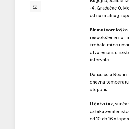
Bugojno, Sanski Mos
-4, Gradačac 0, Mos
od normalnog i spo
Biometeorološka
raspoloženja i pr
trebale mi se umanj
otvorenom, u nasta
intervale.
Danas se u Bosni i
dnevna temperatura
stepeni.
U četvrtak,
sunčan
ostaku zemlje istoč
od 10 do 16 stepeni