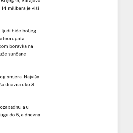
 Brijeg -5; Sarajevo
14 milibara je viši
 ljudi biće boljeg
meteoropata
likom boravka na
duže sunčane
og smjera. Najviša
iša dnevna oko 8
ozapadnu, a u
jugu do 5, a dnevna