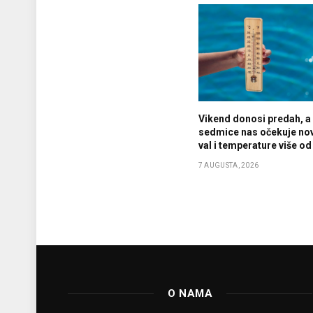
Vikend donosi predah, a
sedmice nas očekuje nov
val i temperature više od
7 AUGUSTA, 2026
O NAMA