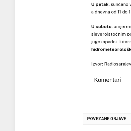
U petak,
sunčano v
a dnevna od 11 do 1
U subotu,
umjereno
sjeveroistočnim po
jugozapadni. Jutar
hidrometeorološk
Izvor: Radiosaraje
Komentari
POVEZANE OBJAVE