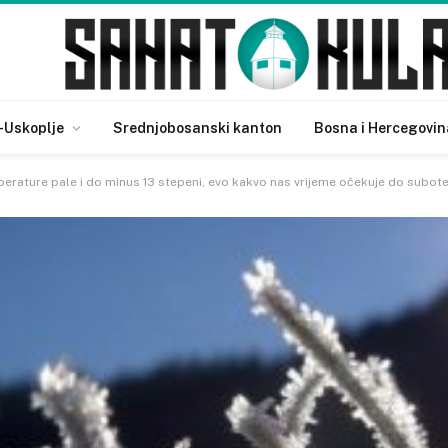
-Uskoplje
Srednjobosanski kanton
Bosna i Hercegovin
perature pale i do minus 13 stepeni, evo kakvo nas vrijeme očekuje do subot