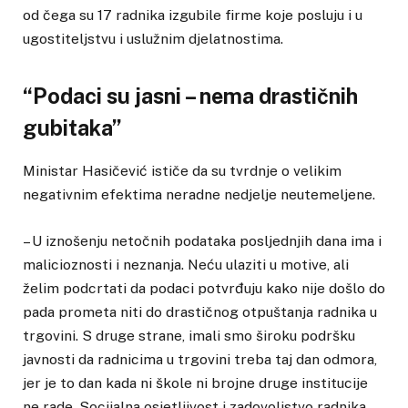
od čega su 17 radnika izgubile firme koje posluju i u
ugostiteljstvu i uslužnim djelatnostima.
“Podaci su jasni – nema drastičnih
gubitaka”
Ministar Hasičević ističe da su tvrdnje o velikim
negativnim efektima neradne nedjelje neutemeljene.
– U iznošenju netočnih podataka posljednjih dana ima i
malicioznosti i neznanja. Neću ulaziti u motive, ali
želim podcrtati da podaci potvrđuju kako nije došlo do
pada prometa niti do drastičnog otpuštanja radnika u
trgovini. S druge strane, imali smo široku podršku
javnosti da radnicima u trgovini treba taj dan odmora,
jer je to dan kada ni škole ni brojne druge institucije
ne rade. Socijalna osjetljivost i zadovoljstvo radnika