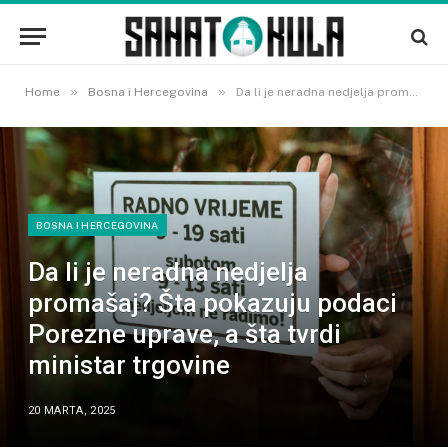
»
»
Home
Bosna i Hercegovina
Da li je neradna nedjelja promašaj? Šta pokazuju podaci Porezne uprave, a šta tvrdi ministar trgovine
BOSNA I HERCEGOVINA
Da li je neradna nedjelja
promašaj? Šta pokazuju podaci
Porezne uprave, a šta tvrdi
ministar trgovine
20 MARTA, 2025