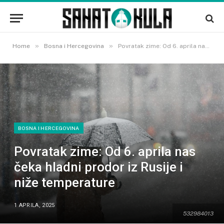
»
»
Home
Bosna i Hercegovina
Povratak zime: Od 6. aprila nas čeka hladni prodor iz Rusije i niže temperature
BOSNA I HERCEGOVINA
Povratak zime: Od 6. aprila nas
čeka hladni prodor iz Rusije i
niže temperature
1 APRILA, 2025
532984013