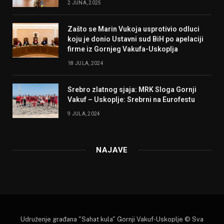
2 JUNA, 2025
Zašto se Marin Vukoja usprotivio odluci
koju je donio Ustavni sud BiH po apelaciji
firme iz Gornjeg Vakufa-Uskoplja
18 JULA, 2024
Srebro zlatnog sjaja: MRK Sloga Gornji
Vakuf – Uskoplje: Srebrni na Eurofestu
9 JULA, 2024
NAJAVE
Udruženje građana "Sahat kula" Gornji Vakuf-Uskoplje © Sva