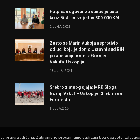
Potpisan ugovor za sanaciju puta
kroz Bistricu vrijedan 800.000 KM
2 JUNA, 2025
Zašto se Marin Vukoja usprotivio
odluci koju je donio Ustavni sud BiH
po apelaciji firme iz Gornjeg
Vakufa-Uskoplja
18 JULA, 2024
Srebro zlatnog sjaja: MRK Sloga
Gornji Vakuf – Uskoplje: Srebrni na
Eurofestu
9 JULA, 2024
Sva prava zadržana. Zabranjeno preuzimanje sadržaja bez dozvole izdavača