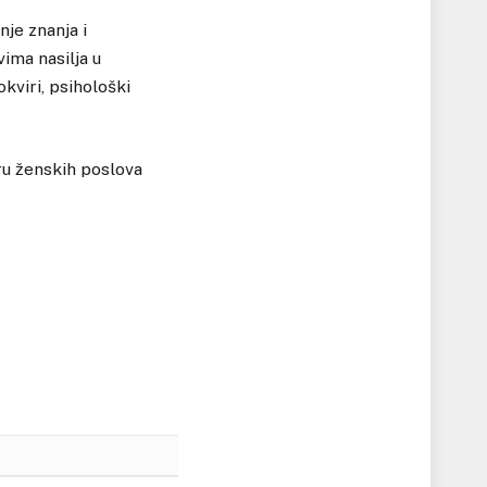
nje znanja i
vima nasilja u
kviri, psihološki
ru ženskih poslova