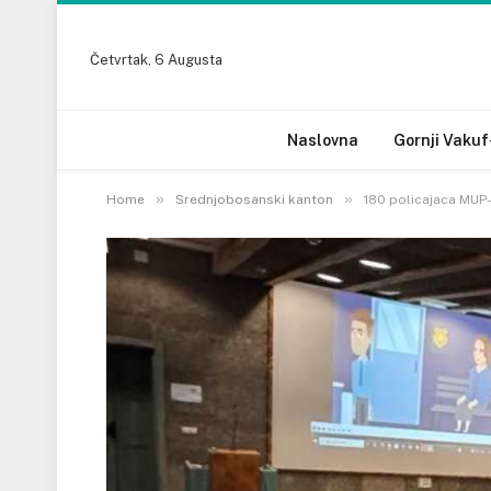
Četvrtak, 6 Augusta
Naslovna
Gornji Vakuf
»
»
Home
Srednjobosanski kanton
180 policajaca MUP-