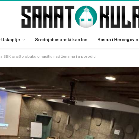
-Uskoplje
Srednjobosanski kanton
Bosna i Hercegovin
a SBK prošlo obuku o nasilju nad ženama i u porodici