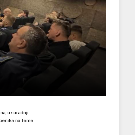
a, u suradnji
žbenika na teme