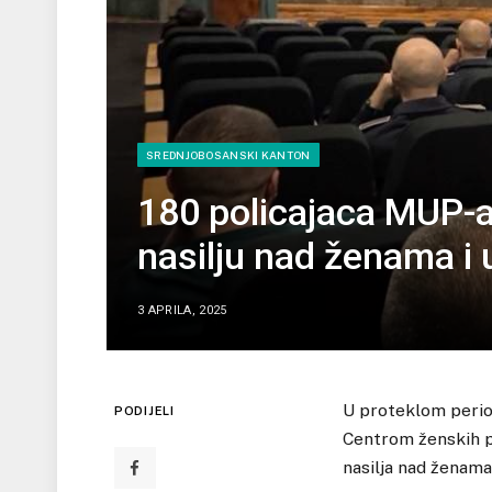
SREDNJOBOSANSKI KANTON
180 policajaca MUP-a
nasilju nad ženama i 
3 APRILA, 2025
U proteklom perio
PODIJELI
Centrom ženskih pr
nasilja nad ženama 