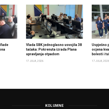
Vlade
Vlada SBK jednoglasno usvojila 38
Uspješno 
ona
tačaka: Pokrenuta izrada Plana
ocjena kval
upravljanja otpadom
bolesti i 
17 JULA, 2026
17 JULA, 202
KOLUMNE