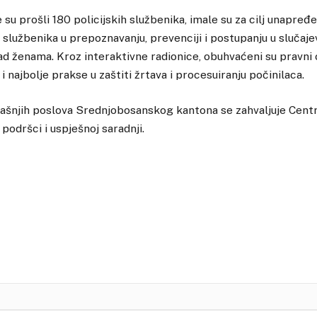
 su prošli 180 policijskih službenika, imale su za cilj unapređe
h službenika u prepoznavanju, prevenciji i postupanju u slučaje
nad ženama. Kroz interaktivne radionice, obuhvaćeni su pravni o
 i najbolje prakse u zaštiti žrtava i procesuiranju počinilaca.
rašnjih poslova Srednjobosanskog kantona se zahvaljuje Cent
podršci i uspješnoj saradnji.