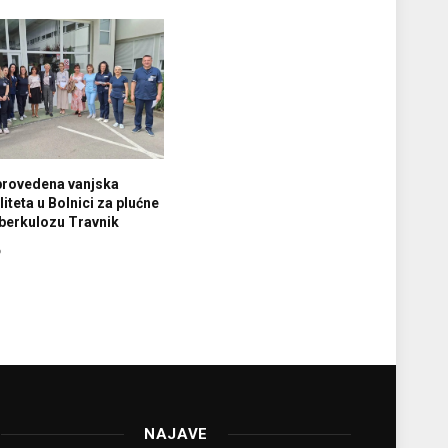
provedena vanjska
iteta u Bolnici za plućne
tuberkulozu Travnik
6
NAJAVE