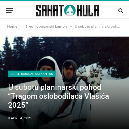
»
»
Home
Srednjobosanski kanton
U subotu planinarski pohod “Tragom oslobodilaca Vlašića 2025”
SREDNJOBOSANSKI KANTON
U subotu planinarski pohod
“Tragom oslobodilaca Vlašića
2025”
3 APRILA, 2025