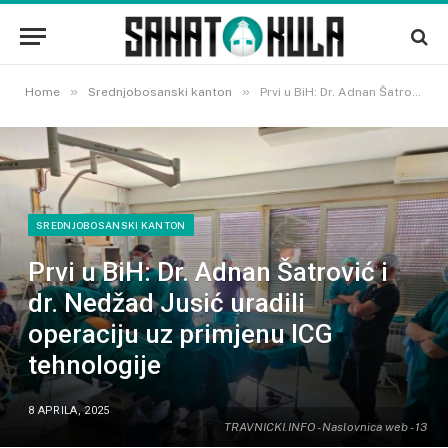
»
»
Home
Srednjobosanski kanton
Prvi u BiH: Dr. Adnan Šatrović i dr. Nedžad Jusić uradili operaciju uz primjenu ICG tehnologije
SREDNJOBOSANSKI KANTON
Prvi u BiH: Dr. Adnan Šatrović i
dr. Nedžad Jusić uradili
operaciju uz primjenu ICG
tehnologije
8 APRILA, 2025
TRAVNICKI.INFO - Naslovnica web - 13