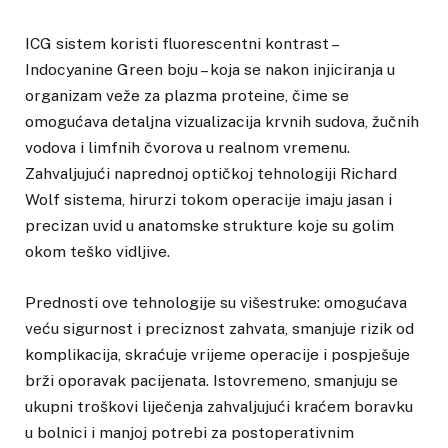
ICG sistem koristi fluorescentni kontrast –
Indocyanine Green boju – koja se nakon injiciranja u
organizam veže za plazma proteine, čime se
omogućava detaljna vizualizacija krvnih sudova, žučnih
vodova i limfnih čvorova u realnom vremenu.
Zahvaljujući naprednoj optičkoj tehnologiji Richard
Wolf sistema, hirurzi tokom operacije imaju jasan i
precizan uvid u anatomske strukture koje su golim
okom teško vidljive.
Prednosti ove tehnologije su višestruke: omogućava
veću sigurnost i preciznost zahvata, smanjuje rizik od
komplikacija, skraćuje vrijeme operacije i pospješuje
brži oporavak pacijenata. Istovremeno, smanjuju se
ukupni troškovi liječenja zahvaljujući kraćem boravku
u bolnici i manjoj potrebi za postoperativnim