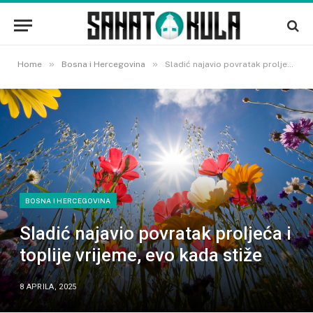
»
»
Home
Bosna i Hercegovina
Sladić najavio povratak proljeća i toplije vrijeme, evo kada stiže
BOSNA I HERCEGOVINA
Sladić najavio povratak proljeća i
toplije vrijeme, evo kada stiže
8 APRILA, 2025