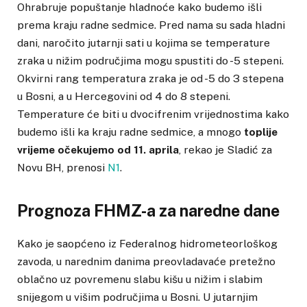
Ohrabruje popuštanje hladnoće kako budemo išli
prema kraju radne sedmice. Pred nama su sada hladni
dani, naročito jutarnji sati u kojima se temperature
zraka u nižim područjima mogu spustiti do -5 stepeni.
Okvirni rang temperatura zraka je od -5 do 3 stepena
u Bosni, a u Hercegovini od 4 do 8 stepeni.
Temperature će biti u dvocifrenim vrijednostima kako
budemo išli ka kraju radne sedmice, a mnogo
toplije
vrijeme očekujemo od 11. aprila
, rekao je Sladić za
Novu BH, prenosi
N1
.
Prognoza FHMZ-a za naredne dane
Kako je saopćeno iz Federalnog hidrometeorloškog
zavoda, u narednim danima preovladavaće pretežno
oblačno uz povremenu slabu kišu u nižim i slabim
snijegom u višim područjima u Bosni. U jutarnjim