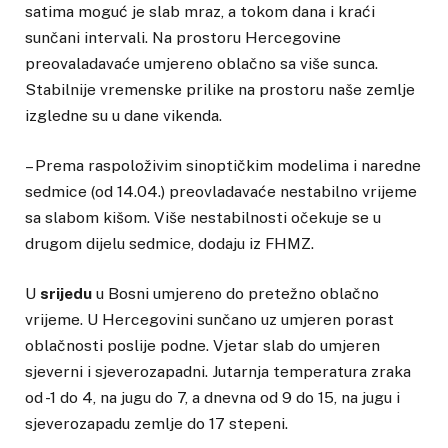
satima moguć je slab mraz, a tokom dana i kraći
sunčani intervali. Na prostoru Hercegovine
preovaladavaće umjereno oblačno sa više sunca.
Stabilnije vremenske prilike na prostoru naše zemlje
izgledne su u dane vikenda.
– Prema raspoloživim sinoptičkim modelima i naredne
sedmice (od 14.04.) preovladavaće nestabilno vrijeme
sa slabom kišom. Više nestabilnosti očekuje se u
drugom dijelu sedmice, dodaju iz FHMZ.
U
srijedu
u Bosni umjereno do pretežno oblačno
vrijeme. U Hercegovini sunčano uz umjeren porast
oblačnosti poslije podne. Vjetar slab do umjeren
sjeverni i sjeverozapadni. Jutarnja temperatura zraka
od -1 do 4, na jugu do 7, a dnevna od 9 do 15, na jugu i
sjeverozapadu zemlje do 17 stepeni.