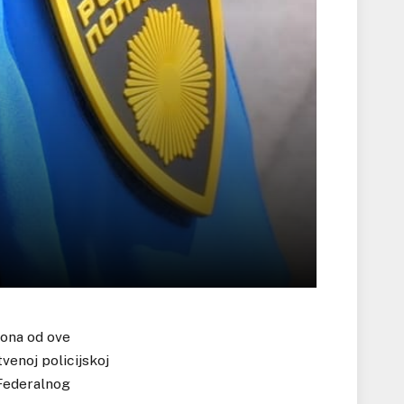
tona od ove
enoj policijskoj
 Federalnog