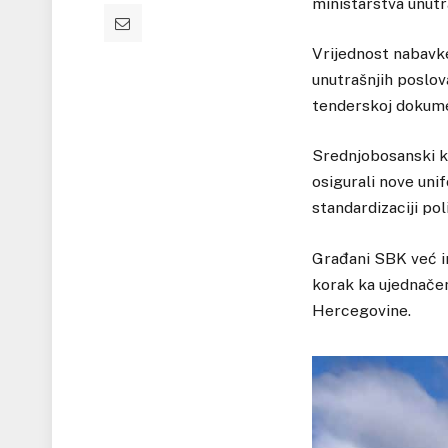
ministarstva unutr
Vrijednost nabavke
unutrašnjih poslova
tenderskoj dokume
Srednjobosanski ka
osigurali nove uni
standardizaciji po
Građani SBK već im
korak ka ujednačen
Hercegovine.