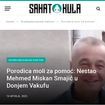
»
»
Home
Srednjobosanski kanton
Porodica moli za pomoć: Nestao Mehmed Miskan Smajić u Donjem Vakufu
SREDNJOBOSANSKI KANTON
Porodica moli za pomoć: Nestao
Mehmed Miskan Smajić u
Donjem Vakufu
10 APRILA, 2025