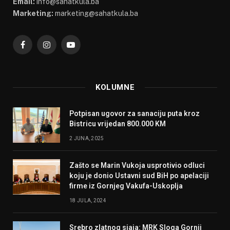
Email:
info@sahatkula.ba
Marketing:
marketing@sahatkula.ba
Facebook
Instagram
YouTube
KOLUMNE
Potpisan ugovor za sanaciju puta kroz
Bistricu vrijedan 800.000 KM
2 JUNA, 2025
Zašto se Marin Vukoja usprotivio odluci
koju je donio Ustavni sud BiH po apelaciji
firme iz Gornjeg Vakufa-Uskoplja
18 JULA, 2024
Srebro zlatnog sjaja: MRK Sloga Gornji