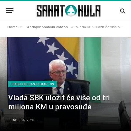
»
»
Home
Srednjobosanski kanton
Vlada SBK uložit će više od tri miliona KM u pravosuđe
SREDNJOBOSANSKI KANTON
Vlada SBK uložit će više od tri
miliona KM u pravosuđe
11 APRILA, 2025