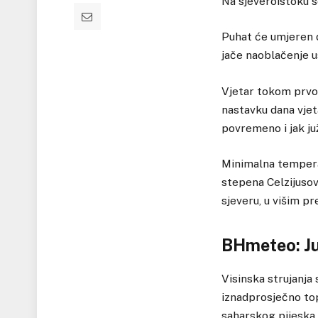
Na sjeveroistoku se
Puhat će umjeren d
jače naoblačenje usl
Vjetar tokom prvog
nastavku dana vjeta
povremeno i jak ju
Minimalna temperat
stepena Celzijusov
sjeveru, u višim pr
BHmeteo: Juž
Visinska strujanja
iznadprosječno top
saharskog pijeska i