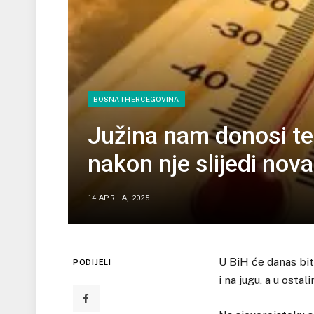
BOSNA I HERCEGOVINA
Južina nam donosi te
nakon nje slijedi nova
14 APRILA, 2025
U BiH će danas bit
PODIJELI
i na jugu, a u osta