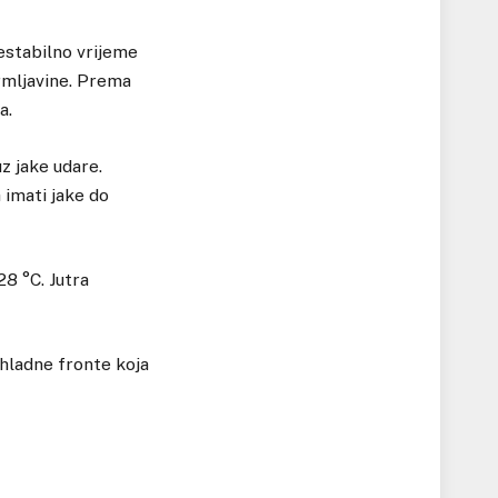
stabilno vrijeme
grmljavine. Prema
a.
z jake udare.
 imati jake do
8 °C. Jutra
 hladne fronte koja