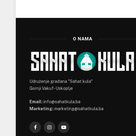
O NAMA
Udruženje građana "Sahat kula"
Gornji Vakuf-Uskoplje
Email:
info@sahatkula.ba
Marketing:
marketing@sahatkula.ba
Facebook
Instagram
YouTube