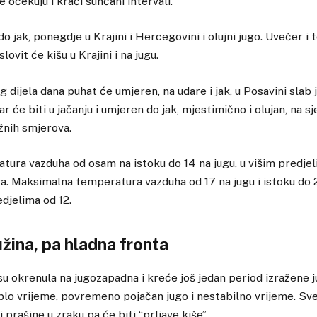
 očekuju i kraći sunčani intervali.
o jak, ponegdje u Krajini i Hercegovini i olujni jugo. Uvečer i
ovit će kišu u Krajini i na jugu.
 dijela dana puhat će umjeren, na udare i jak, u Posavini slab 
r će biti u jačanju i umjeren do jak, mjestimično i olujan, na s
žnih smjerova.
ura vazduha od osam na istoku do 14 na jugu, u višim predjel
a. Maksimalna temperatura vazduha od 17 na jugu i istoku do
edjelima od 12.
ina, pa hladna fronta
 su okrenula na jugozapadna i kreće još jedan period izražene j
lo vrijeme, povremeno pojačan jugo i nestabilno vrijeme. Sve
 prašine u zraku pa će biti “prljave kiše”.