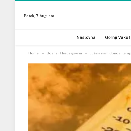
Petak, 7 Augusta
Naslovna
Gornji Vakuf
»
»
Home
Bosna i Hercegovina
Južina nam donosi tempe