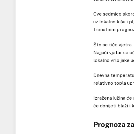
Ove sedmice skoro
uz lokalno kišu i 
trenutnim prognoza
Što se tiče vjetra
Najjači vjetar se o
lokalno vrlo jake u
Dnevna temperatur
relativno topla uz
Izražena južina će
će donijeti blaži 
Prognoza za