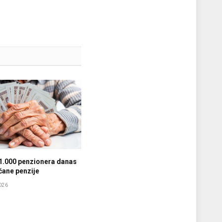
1.000 penzionera danas
ćane penzije
026