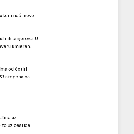
 tokom noći novo
južnih smjerova. U
jeveru umjeren,
ima od četiri
 23 stepena na
užine uz
 to uz čestice