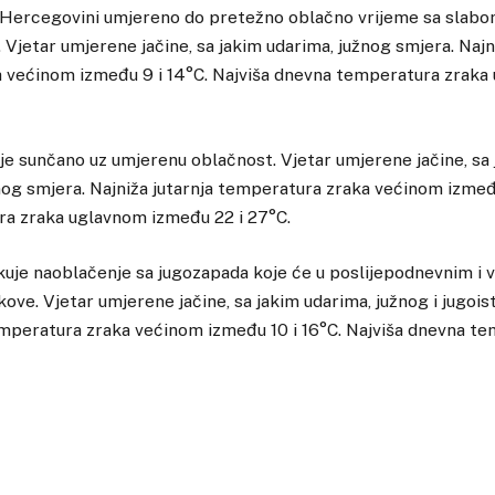
 Hercegovini umjereno do pretežno oblačno vrijeme sa slabom
 Vjetar umjerene jačine, sa jakim udarima, južnog smjera. Najni
 većinom između 9 i 14°C. Najviša dnevna temperatura zrak
e sunčano uz umjerenu oblačnost. Vjetar umjerene jačine, sa 
nog smjera. Najniža jutarnja temperatura zraka većinom između
a zraka uglavnom između 22 i 27°C.
uje naoblačenje sa jugozapada koje će u poslijepodnevnim i 
uskove. Vjetar umjerene jačine, sa jakim udarima, južnog i jugoi
emperatura zraka većinom između 10 i 16°C. Najviša dnevna t