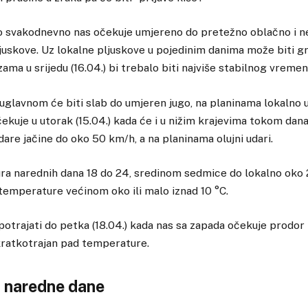
 svakodnevno nas očekuje umjereno do pretežno oblačno i ne
pljuskove. Uz lokalne pljuskove u pojedinim danima može biti 
ma u srijedu (16.04.) bi trebalo biti najviše stabilnog vremen
, uglavnom će biti slab do umjeren jugo, na planinama lokalno u
čekuje u utorak (15.04.) kada će i u nižim krajevima tokom dana
dare jačine do oko 50 km/h, a na planinama olujni udari.
a narednih dana 18 do 24, sredinom sedmice do lokalno oko 2
 temperature većinom oko ili malo iznad 10 °C.
 potrajati do petka (18.04.) kada nas sa zapada očekuje prodor
i kratkotrajan pad temperature.
 naredne dane