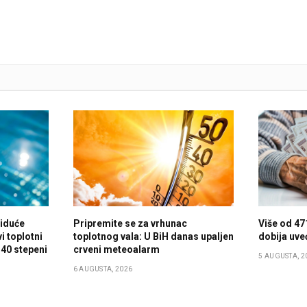
 iduće
Pripremite se za vrhunac
Više od 47
i toplotni
toplotnog vala: U BiH danas upaljen
dobija uve
 40 stepeni
crveni meteoalarm
5 AUGUSTA, 2
6 AUGUSTA, 2026