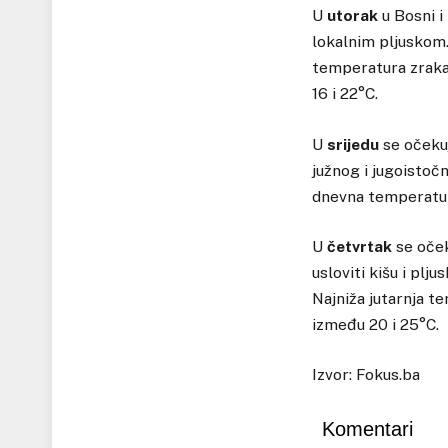
U
utorak
u Bosni i
lokalnim pljuskom.
temperatura zraka
16 i 22°C.
U
srijedu
se očekuj
južnog i jugoistoč
dnevna temperatur
U
četvrtak
se oček
usloviti kišu i plj
Najniža jutarnja t
između 20 i 25°C.
Izvor: Fokus.ba
Komentari