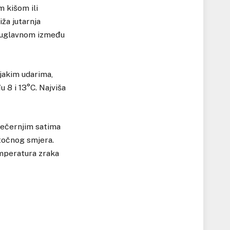
 kišom ili
ža jutarnja
a uglavnom između
jakim udarima,
 8 i 13°C. Najviša
večernjim satima
stočnog smjera.
emperatura zraka