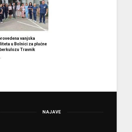
provedena vanjska
iteta u Bolnici za plućne
tuberkulozu Travnik
6
NAJAVE