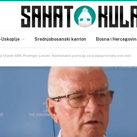
-Uskoplje
Srednjobosanski kanton
Bosna i Hercegovin
a Vlade SBK- Premijer Lendo: Kantonalni poticaji za poljoprivredu sve veći