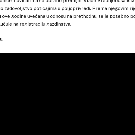
dnice, novinarima se obratio premijer Vlade Srednjobosansko
zio zadovoljstvo poticajima u poljoprivredi. Prema njegovim rij
u ove godine uvećana u odnosu na prethodnu, te je posebno p
učuje na registraciju gazdinstva.
u.