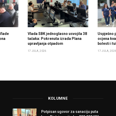
Vlade
Vlada SBK jednoglasno usvojila 38
Uspješno 
ona
tačaka: Pokrenuta izrada Plana
ocjena kval
upravljanja otpadom
bolesti i 
17 JULA, 2026
17 JULA, 202
KOLUMNE
Potpisan ugovor za sanaciju puta