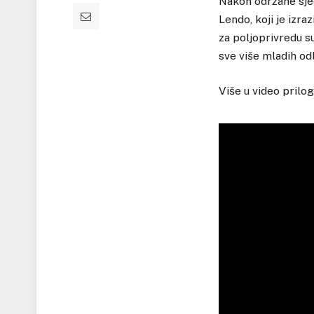
Nakon održane sje
Lendo, koji je izra
za poljoprivredu s
sve više mladih odl
Više u video prilog