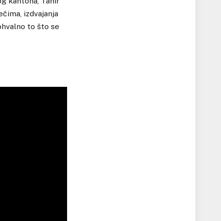
g kantona, Tahir
ečima, izdvajanja
ohvalno to što se