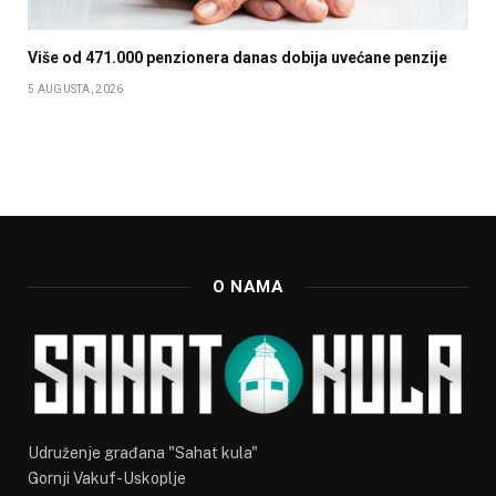
Više od 471.000 penzionera danas dobija uvećane penzije
5 AUGUSTA, 2026
O NAMA
Udruženje građana "Sahat kula"
Gornji Vakuf-Uskoplje