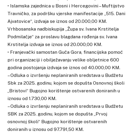
• Islamska zajednica u Bosni i Hercegovini – Muftijstvo
Travničko, za podršku vjerske manifestacije „515. Dani
Ajvatovice“, izdvaja se iznos od 20.000,00 KM.
Vrhbosanska nadbiskupija „Župa sv. Ivana Krstitelja
Podmilačje“ za proslavu blagdana rođenja sv. Ivana
Krstitelja izdvaja se iznos od 20.000,00 KM.
• Franjevački samostan Guča Gora, financijska pomoć
pri organizaciji i obilježavanju velike obljetnice 600
godina postojanja izdvaja se iznos od 40.000,00 KM.
– Odluka o izvršenju neplaniranih sredstava u Budžetu
Sbk za 2025. godinu, kojom se dopušta Osnovnoj školi
„Bristovi“ Bugojno korištenje ostvarenih doniranih u
iznosu od 1.730,00 KM.
– Odluka o izvršenju neplaniranih sredstava u Budžetu
SBK za 2025. godinu, kojom se dopušta „Prvoj
osnovnoj školi“ Bugojno korištenje ostvarenih
doniranih u iznosu od 97.791,50 KM.