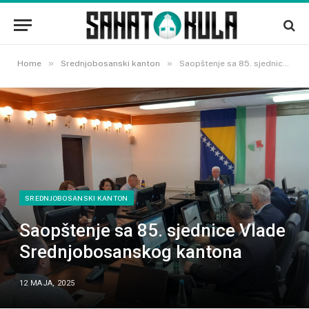
»
»
Home
Srednjobosanski kanton
Saopštenje sa 85. sjednice Vlade Srednjobosanskog kantona
SREDNJOBOSANSKI KANTON
Saopštenje sa 85. sjednice Vlade
Srednjobosanskog kantona
12 MAJA, 2025