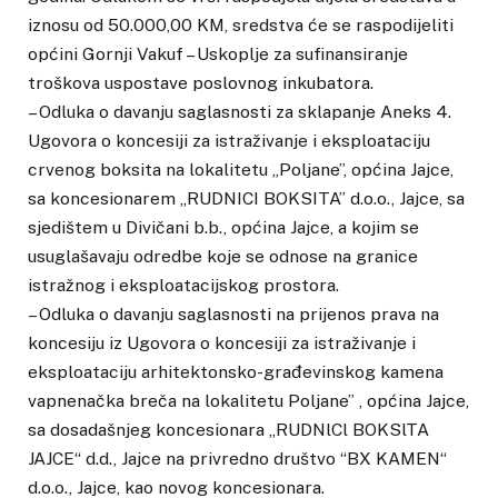
iznosu od 50.000,00 KM, sredstva će se raspodijeliti
općini Gornji Vakuf – Uskoplje za sufinansiranje
troškova uspostave poslovnog inkubatora.
– Odluka o davanju saglasnosti za sklapanje Aneks 4.
Ugovora o koncesiji za istraživanje i eksploataciju
crvenog boksita na lokalitetu „Poljane”, općina Jajce,
sa koncesionarem „RUDNICI BOKSITA” d.o.o., Jajce, sa
sjedištem u Divičani b.b., općina Jajce, a kojim se
usuglašavaju odredbe koje se odnose na granice
istražnog i eksploatacijskog prostora.
– Odluka o davanju saglasnosti na prijenos prava na
koncesiju iz Ugovora o koncesiji za istraživanje i
eksploataciju arhitektonsko-građevinskog kamena
vapnenačka breča na lokalitetu Poljane” , općina Jajce,
sa dosadašnjeg koncesionara „RUDNlCl BOKSlTA
JAJCE“ d.d., Jajce na privredno društvo “BX KAMEN“
d.o.o., Jajce, kao novog koncesionara.