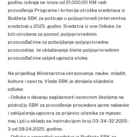
godinu izdvaja se iznos od 21.000,00 KM radi
provođenja Programa i kriterija utroška sredstava iz
Budžeta SBK za poticaje u poljoprivredi (interventna
sredstva) u 2025. godini. Sredstva iz ove Odluke će
biti utrošena za pomoć poljoprivrednim
proizvođačima za poboljšanje poljoprivredne
proizvodnje, te ublažavanje štete poljoprivrednim
proizvođačima usljed uginuća stoke.
Na prijedlog Ministarstva obrazovanja, nauke, mladih,
kulture i sporta, Vlada SBK je donijela slijedeće
odluke:
– Odluka o davanju saglasnosti osnovnim školama na
području SBK za provođenje procedure javne nabavke
i zaključenja ugovora za prijevoz učenika za mjesec
maj i juli u skladu sa Instrukcijom broj 03-34-32 2025-
3 od 28.04.2025. godine.
– Odluka o raspodjeli sredstva iz Budžeta SBK za