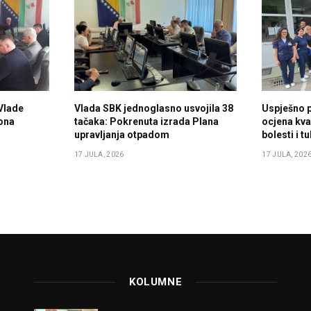
Vlade
Vlada SBK jednoglasno usvojila 38
Uspješno 
ona
tačaka: Pokrenuta izrada Plana
ocjena kval
upravljanja otpadom
bolesti i 
17 JULA, 2026
17 JULA, 202
KOLUMNE