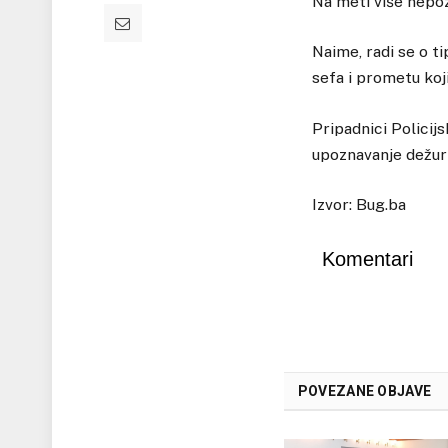
Na meti više nepoz
Naime, radi se o t
sefa i prometu koj
Pripadnici Policij
upoznavanje dežurn
Izvor: Bug.ba
Komentari
POVEZANE OBJAVE