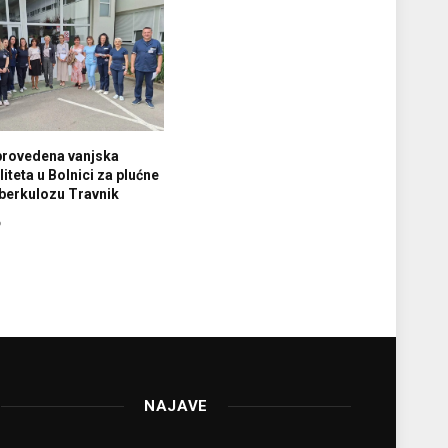
provedena vanjska
iteta u Bolnici za plućne
tuberkulozu Travnik
6
NAJAVE