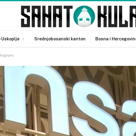
-Uskoplje
Srednjobosanski kanton
Bosna i Hercegovin
 Bugojnu