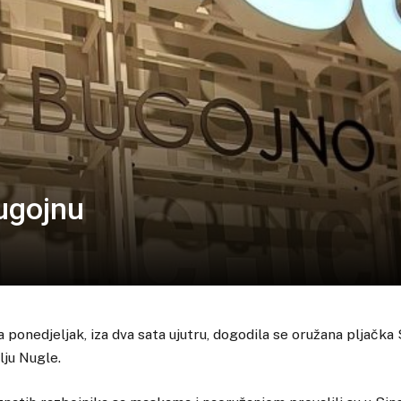
ugojnu
a ponedjeljak, iza dva sata ujutru, dogodila se oružana pljačka 
ju Nugle.