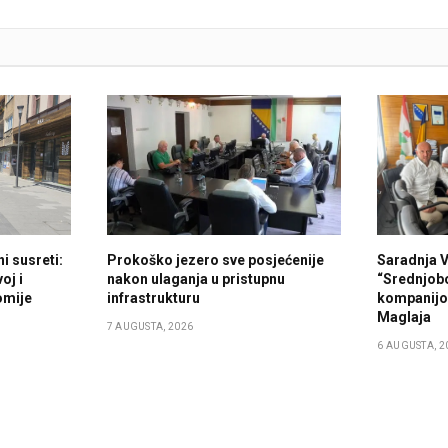
i susreti:
Prokoško jezero sve posjećenije
Saradnja 
oj i
nakon ulaganja u pristupnu
“Srednjob
omije
infrastrukturu
kompanijo
Maglaja
7 AUGUSTA, 2026
6 AUGUSTA, 2