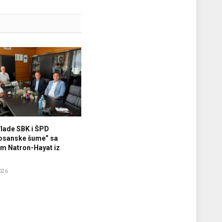
Vlade SBK i ŠPD
osanske šume” sa
m Natron-Hayat iz
026