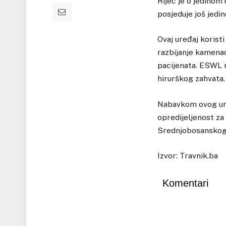
Riječ je o jedinom
posjeduje još jedin
Ovaj uređaj korist
razbijanje kamenac
pacijenata. ESWL m
hirurškog zahvata.
Nabavkom ovog uređ
opredijeljenost za
Srednjobosanskog
Izvor: Travnik.ba
Komentari