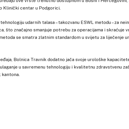
 uređaju ove vrste trenutno dostupnom u Bosni i Hercegovini, a
o Klinički centar u Podgorici.
i tehnologiju udarnih talasa – takozvanu ESWL metodu – za nei
a, što značajno smanjuje potrebu za operacijama i skraćuje 
etoda se smatra zlatnim standardom u svijetu za liječenje ur
aja, Bolnica Travnik dodatno jača svoje urološke kapacitete
 ulaganje u savremenu tehnologiju i kvalitetnu zdravstvenu za
 kantona.