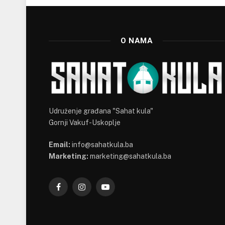
O NAMA
Udruženje građana "Sahat kula"
Gornji Vakuf-Uskoplje
Email:
info@sahatkula.ba
Marketing:
marketing@sahatkula.ba
Facebook
Instagram
YouTube