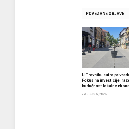
POVEZANE OBJAVE
U Travniku sutra privredn
Fokus na investicije, razv
budućnost lokalne ekon
7 AUGUSTA, 2026