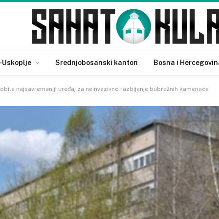
-Uskoplje
Srednjobosanski kanton
Bosna i Hercegovin
dobila najsavremeniji uređaj za neinvazivno razbijanje bubrežnih kamenaca