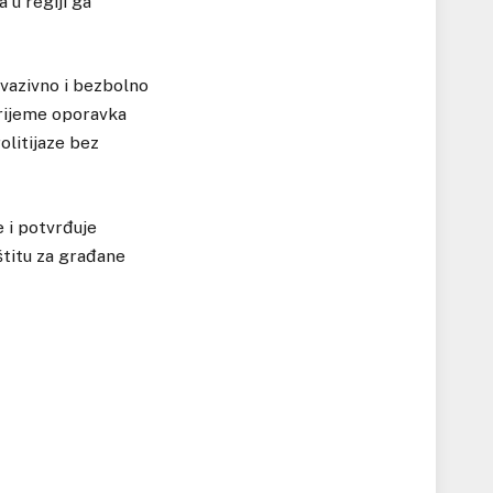
 u regiji ga
nvazivno i bezbolno
vrijeme oporavka
olitijaze bez
 i potvrđuje
štitu za građane