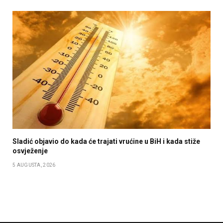
Sladić objavio do kada će trajati vrućine u BiH i kada stiže
osvježenje
5 AUGUSTA, 2026