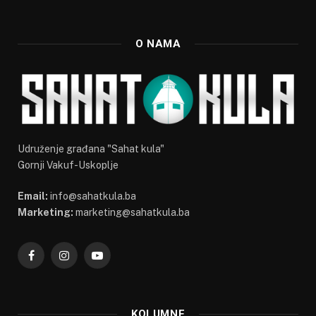
O NAMA
Udruženje građana "Sahat kula"
Gornji Vakuf-Uskoplje
Email:
info@sahatkula.ba
Marketing:
marketing@sahatkula.ba
Facebook
Instagram
YouTube
KOLUMNE