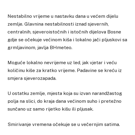
Nestabilno vrijeme u nastavku dana u većem dijelu
zemlje. Glavnina nestabilnosti iznad sjevernih,
centralnih, sjeveroistočnih i istočnih dijelova Bosne
gdje se očekuje većinom kiša i lokalno jači pljuskovi sa
grmljavinom, javlja BHmeteo.
Moguće lokalno nevrijeme uz led, jak vjetar i veću
količinu kiše za kratko vrijeme. Padavine se kreću iz
smjera sjeverozapada.
U ostatku zemlje, mjesta koja su izvan narandžastog
polja na slici, do kraja dana većinom suho i pretežno
sunčano uz samo rijetko kišu ili pljusak.
Smirivanje vremena očekuje se u večernjim satima.