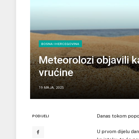
BOSNA I HERCEGOVINA
Meteorolozi objavili 
vrućine
19 MAJA, 2025
Danas tokom popodn
PODIJELI
U prvom dijelu dan