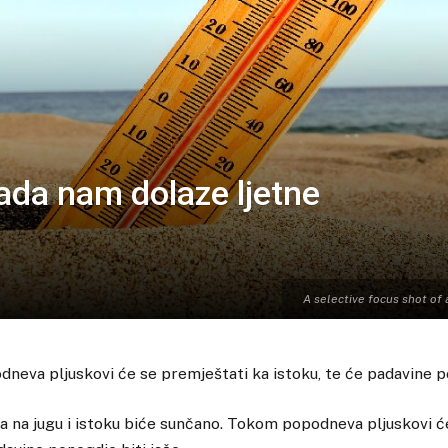
kada nam dolaze ljetne
A selective focus shot of
eva pljuskovi će se premještati ka istoku, te će padavine po
a na jugu i istoku biće sunčano. Tokom popodneva pljuskovi ć