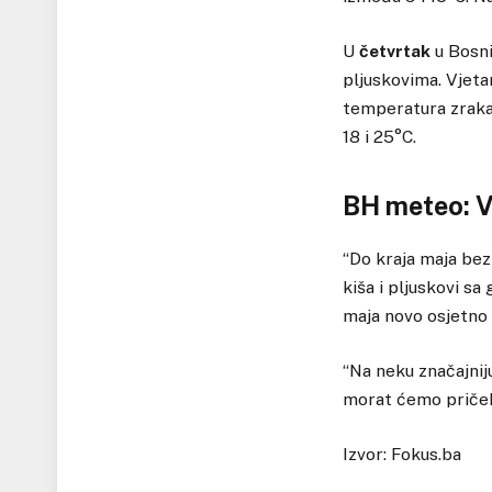
U
četvrtak
u Bosni
pljuskovima. Vjeta
temperatura zraka
18 i 25°C.
BH meteo: V
“Do kraja maja bez
kiša i pljuskovi s
maja novo osjetno 
“Na neku značajniju
morat ćemo pričeka
Izvor: Fokus.ba