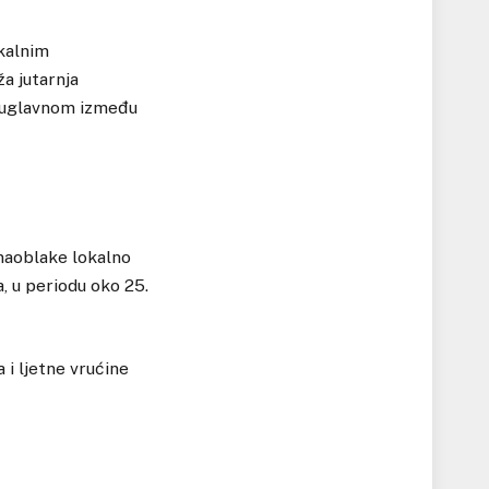
kalnim
a jutarnja
a uglavnom između
 naoblake lokalno
, u periodu oko 25.
 i ljetne vrućine