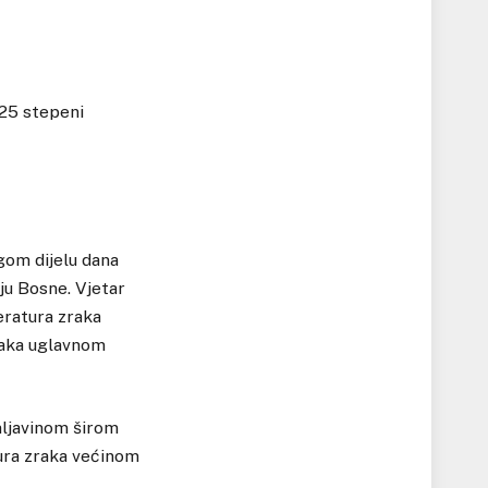
 25 stepeni
gom dijelu dana
čju Bosne. Vjetar
eratura zraka
raka uglavnom
mljavinom širom
tura zraka većinom