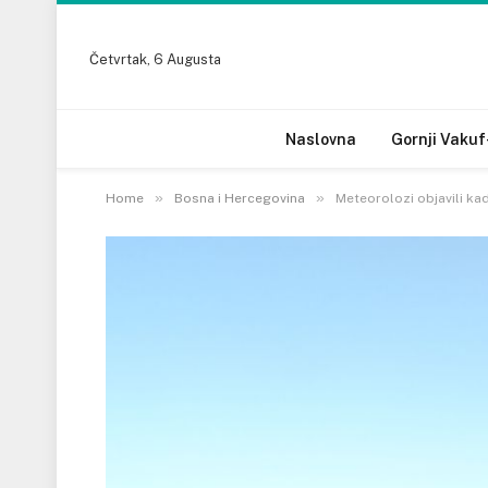
Četvrtak, 6 Augusta
Naslovna
Gornji Vakuf
»
»
Home
Bosna i Hercegovina
Meteorolozi objavili ka