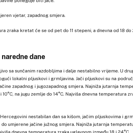
davine ponegdje biti jače.
jeren vjetar, zapadnog smjera.
ra zraka kretat će se od pet do 11 stepeni, a dnevna od 18 do
 naredne dane
ivo sa sunčanim razdobljima i dalje nestabilno vrijeme. U dru
ući lokalni pljuskovi i grmljavina. Jači pljuskovi su na podru
ačine zapadnog i jugozapadnog smjera. Najniža jutarnja temp
i 10°C, na jugu zemlje do 14°C. Najviša dnevna temperatura z
 Hercegovini nestabilan dan sa kišom, jačim pljuskovima i gr
b do umjerene jačine južnog smjera. Najniža jutarnja tempera
ajviša dnevna temperatura zraka uglavnom između 18 i 24°C.