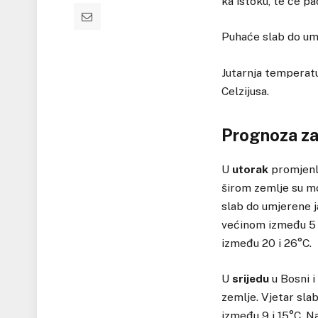
ka istoku, te će pa
Puhaće slab do um
Jutarnja temperatu
Celzijusa.
Prognoza za
U
utorak
promjenlj
širom zemlje su mog
slab do umjerene j
većinom između 5 
između 20 i 26°C.
U
srijedu
u Bosni i
zemlje. Vjetar sla
između 9 i 15°C. N