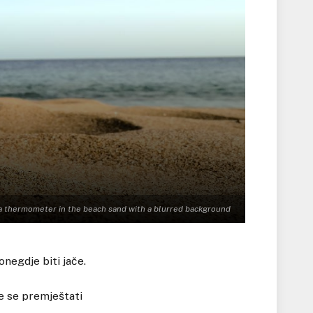
 a thermometer in the beach sand with a blurred background
negdje biti jače.
e se premještati