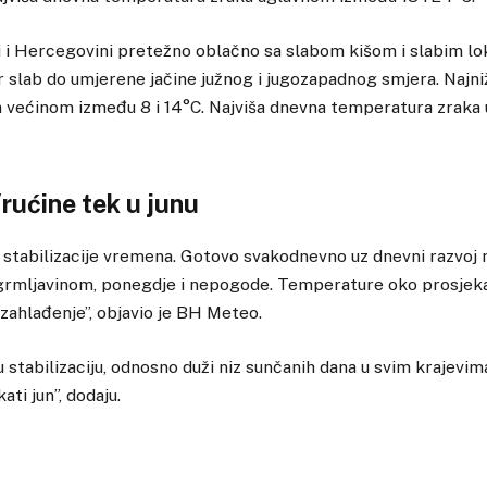
 i Hercegovini pretežno oblačno sa slabom kišom i slabim lo
r slab do umjerene jačine južnog i jugozapadnog smjera. Najniž
 većinom između 8 i 14°C. Najviša dnevna temperatura zrak
rućine tek u junu
 stabilizacije vremena. Gotovo svakodnevno uz dnevni razvoj
a grmljavinom, ponegdje i nepogode. Temperature oko prosjeka
zahlađenje”, objavio je BH Meteo.
 stabilizaciju, odnosno duži niz sunčanih dana u svim krajevima
ti jun”, dodaju.