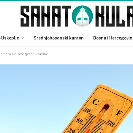
-Uskoplje
Srednjobosanski kanton
Bosna i Hercegovin
da nam dolaze ljetne vrućine