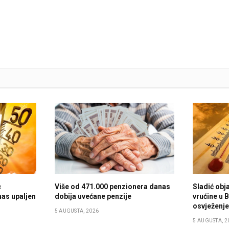
c
Više od 471.000 penzionera danas
Sladić obja
nas upaljen
dobija uvećane penzije
vrućine u B
osvježenj
5 AUGUSTA, 2026
5 AUGUSTA, 2