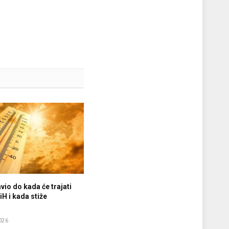
vio do kada će trajati
iH i kada stiže
e
026