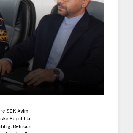
more SBK Asim
amske Republike
ili g. Behrouz