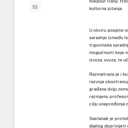
Nikpour Iranji, tr
kulturna pitanja.
U okviru posjete o
saradnje između I
trgovinska saradnj
mogućnosti koje nu
izvoza, uvoza, te 
Razmatrana je i kul
razvoja obostranog
građana dviju zema
razmjenu profesora
cilju unapređenja o
Sastanak je protek
dijalog doprinijeti