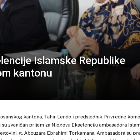
lencije Islamske Republike
om kantonu
osanskog kantona, Tahir Lendo i predsjednik Privredne ko
ili su zvaničan prijem za Njegovu Ekselenciju ambasadora Isl
cegovini, g. Abouzara Ebrahimi Torkamana. Ambasadora su prat