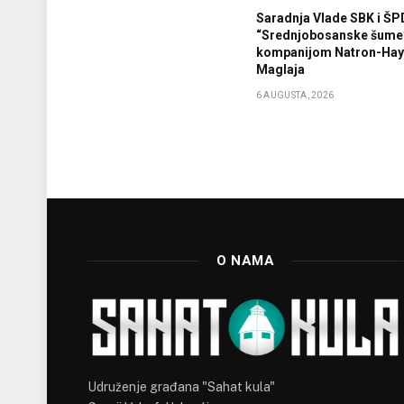
Saradnja Vlade SBK i ŠP
“Srednjobosanske šume
kompanijom Natron-Haya
Maglaja
6 AUGUSTA, 2026
O NAMA
Udruženje građana "Sahat kula"