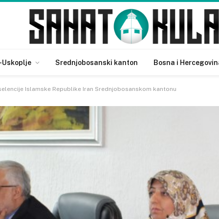
-Uskoplje
Srednjobosanski kanton
Bosna i Hercegovin
selencije Islamske Republike Iran Srednjobosanskom kantonu