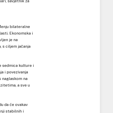
ri, savjetnik za
enju bilateralne
lasti. Ekonomska i
ljen je na
 s ciljem jačanja
e sedmica kulture i
ja i povezivanja
 s naglaskom na
itetima, a sve u
adu da će ovakav
ji stabilnih i