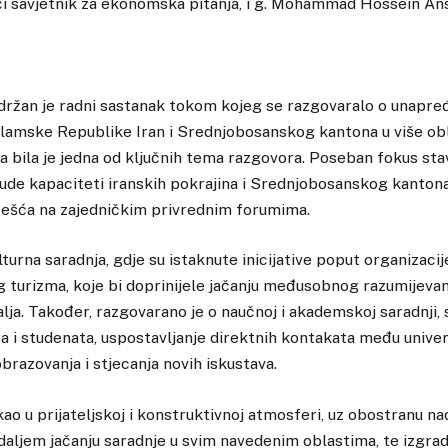
eći savjetnik za ekonomska pitanja, i g. Mohammad Hossein Ansa
držan je radni sastanak tokom kojeg se razgovaralo o unapređ
slamske Republike Iran i Srednjobosanskog kantona u više ob
a bila je jedna od ključnih tema razgovora. Poseban fokus stav
de kapaciteti iranskih pokrajina i Srednjobosanskog kantona,
učešća na zajedničkim privrednim forumima.
turna saradnja, gdje su istaknute inicijative poput organizacij
 turizma, koje bi doprinijele jačanju međusobnog razumijevan
lja. Također, razgovarano je o naučnoj i akademskoj saradnji,
 i studenata, uspostavljanje direktnih kontakata među univerz
brazovanja i stjecanja novih iskustava.
ao u prijateljskoj i konstruktivnoj atmosferi, uz obostranu n
 daljem jačanju saradnje u svim navedenim oblastima, te izgradn