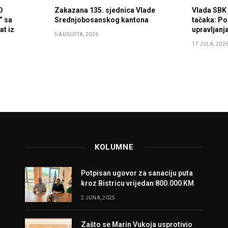
D
Zakazana 135. sjednica Vlade
Vlada SBK 
” sa
Srednjobosanskog kantona
tačaka: Po
t iz
upravljan
5 AUGUSTA, 2026
17 JULA, 202
KOLUMNE
Potpisan ugovor za sanaciju puta
kroz Bistricu vrijedan 800.000 KM
2 JUNA, 2025
Zašto se Marin Vukoja usprotivio