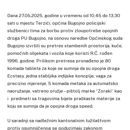
Dana 27.05.2025. godine u vremenu od 10,45 do 13,30
sati u mjestu Terzići, općina Bugojno policijski
službenici tima za borbu protiv zloupotrebe opojnih
droga PU Bugojno, na osnovu naredbe Općinskog suda
Bugojno izvršili su pretres stambenih prostorija, kuće,
pomoćnih objekata i vozila koje koristi R.Ć. rođen
1996. godine. Prilikom pretresa pronađeno je 80
komada tableta za koje se sumnja da su opojna droga
Ecstasy, jedna stabljika indijske konoplje, vaga za
precizno mjerenje, 5 komada metaka za automatsko
naoružanje, vatreno oružje – pištolj marke “Zoraki” kao
i predmeti sa tragovima bijele praškaste materije za
koju se sumnja da je opojna droga speed.
U saradnji sa nadležnim kantonalnim tužilaštvom
protiv osumnjičenog se poduzimaju zakonom