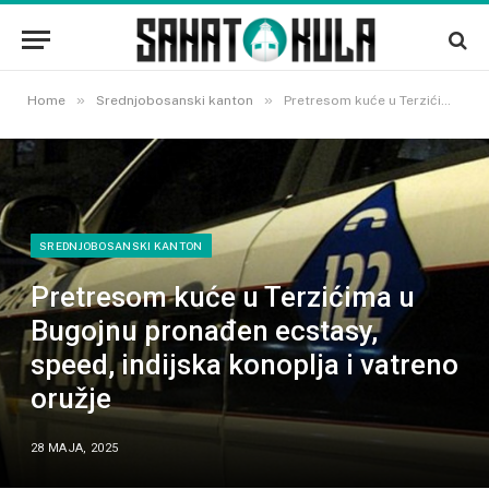
»
»
Home
Srednjobosanski kanton
Pretresom kuće u Terzićima u Bugojnu pronađen ecstasy, speed, indijska konoplja i vatreno oružje
SREDNJOBOSANSKI KANTON
Pretresom kuće u Terzićima u
Bugojnu pronađen ecstasy,
speed, indijska konoplja i vatreno
oružje
28 MAJA, 2025