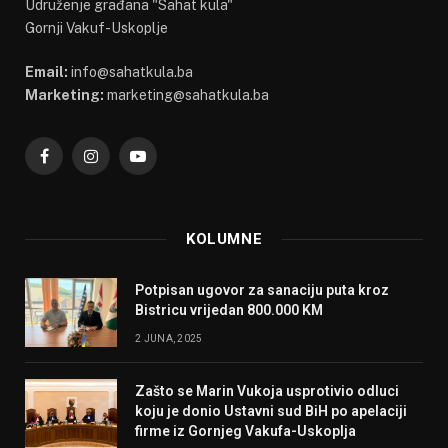
Udruženje građana "Sahat kula"
Gornji Vakuf-Uskoplje
Email:
info@sahatkula.ba
Marketing:
marketing@sahatkula.ba
Facebook
Instagram
YouTube
KOLUMNE
Potpisan ugovor za sanaciju puta kroz
Bistricu vrijedan 800.000 KM
2 JUNA, 2025
Zašto se Marin Vukoja usprotivio odluci
koju je donio Ustavni sud BiH po apelaciji
firme iz Gornjeg Vakufa-Uskoplja