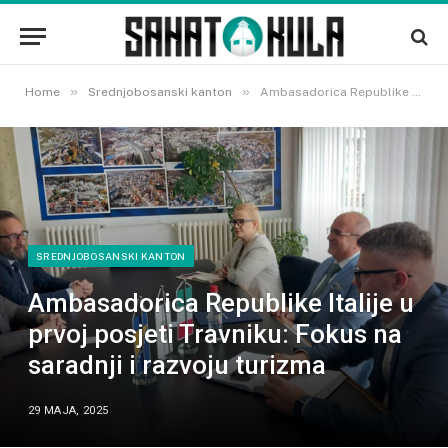
»
»
Home
Srednjobosanski kanton
Ambasadorica Republike Italije u prvoj posjeti Travniku: Fokus na saradnji i razvoju turizma
SREDNJOBOSANSKI KANTON
Ambasadorica Republike Italije u
prvoj posjeti Travniku: Fokus na
saradnji i razvoju turizma
29 MAJA, 2025