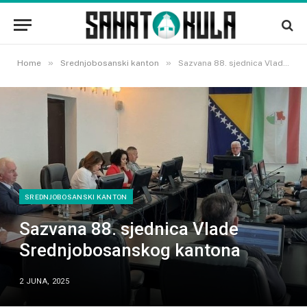
»
»
Home
Srednjobosanski kanton
Sazvana 88. sjednica Vlade Srednjobosanskog kantona
SREDNJOBOSANSKI KANTON
Sazvana 88. sjednica Vlade
Srednjobosanskog kantona
2 JUNA, 2025