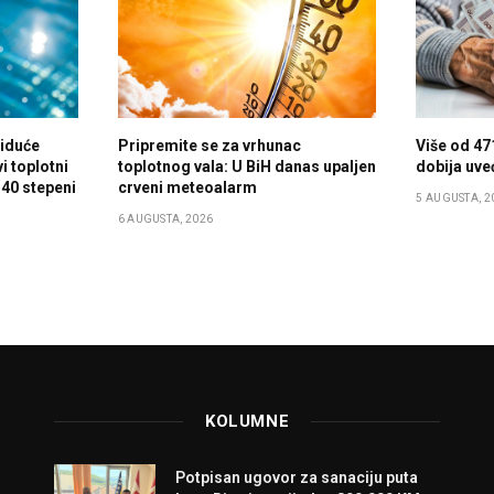
 iduće
Pripremite se za vrhunac
Više od 47
i toplotni
toplotnog vala: U BiH danas upaljen
dobija uve
 40 stepeni
crveni meteoalarm
5 AUGUSTA, 2
6 AUGUSTA, 2026
KOLUMNE
Potpisan ugovor za sanaciju puta