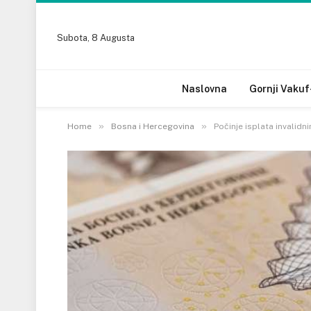
Subota, 8 Augusta
Naslovna
Gornji Vakuf
»
»
Home
Bosna i Hercegovina
Počinje isplata invalidn