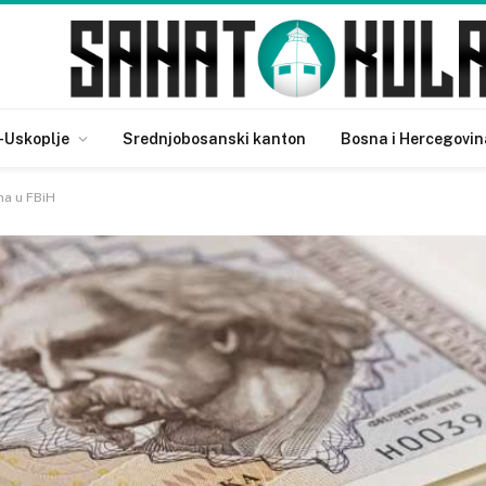
-Uskoplje
Srednjobosanski kanton
Bosna i Hercegovin
ina u FBiH