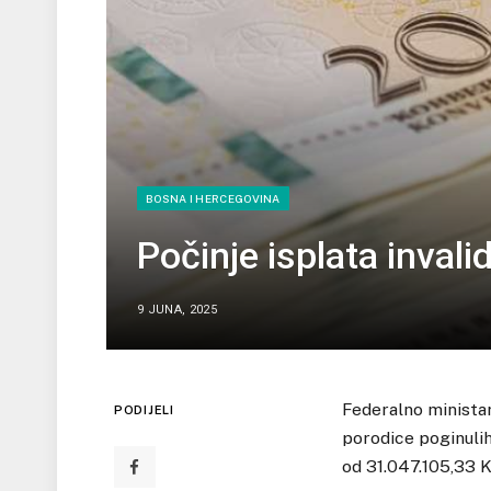
BOSNA I HERCEGOVINA
Počinje isplata invali
9 JUNA, 2025
Federalno ministars
PODIJELI
porodice poginulih
od 31.047.105,33 