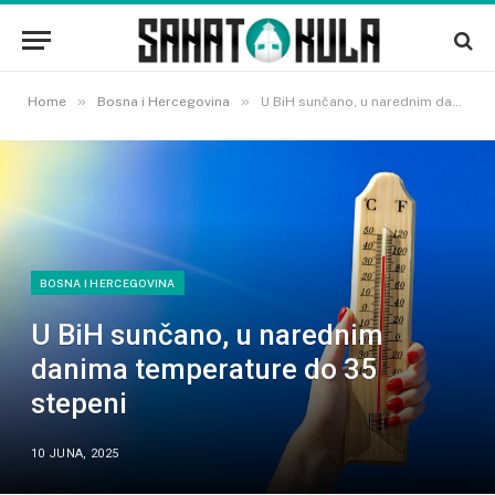
»
»
Home
Bosna i Hercegovina
U BiH sunčano, u narednim danima temperature do 35 stepeni
BOSNA I HERCEGOVINA
U BiH sunčano, u narednim
danima temperature do 35
stepeni
10 JUNA, 2025