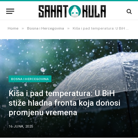
»
»
Home
Bosna i Hercegovina
Kiša i pad temperatura: U BiH stiže hladna fronta koja donosi promjenu vremena
BOSNA I HERCEGOVINA
Kiša i pad temperatura: U BiH
stiže hladna fronta koja donosi
promjenu vremena
16 JUNA, 2025