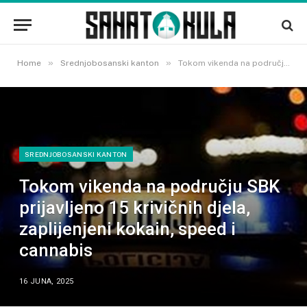
»
»
Home
Srednjobosanski kanton
Tokom vikenda na području SBK prijavljeno 15 krivičnih djela, zaplijenjeni kokain, speed i cannabis
SREDNJOBOSANSKI KANTON
Tokom vikenda na području SBK
prijavljeno 15 krivičnih djela,
zaplijenjeni kokain, speed i
cannabis
16 JUNA, 2025