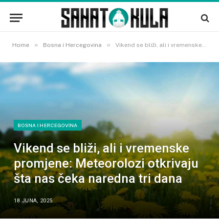
»
»
Home
Bosna i Hercegovina
Vikend se bliži, ali i vremenske promjene: Meteorolozi otkrivaju šta nas čeka naredna tri dana
BOSNA I HERCEGOVINA
Vikend se bliži, ali i vremenske
promjene: Meteorolozi otkrivaju
šta nas čeka naredna tri dana
18 JUNA, 2025