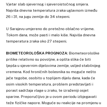
Vjetar slab sjevernog i sjeveroistočnog smjera.
Najviša dnevna temperatura zraka uglavnom između
26 i 31, na jugu zemlje do 34 stepeni.
U Sarajevu umjereno do pretežno oblačno vrijeme.
Tokom dana, može pasti i malo kiše. Najviša dnevna
temperatura zraka oko 27 stepeni.
BIOMETEOROLOŠKA PROGNOZA
: Biometeorološke
prilike relativno su povoljne, a opšta slika će biti
ljepša u sjevernim dijelovima zemlje, usljed stabilnijeg
vremena. Kod hroničnih bolesnika su moguće nešto
jače tegobe, osobito u toplijem dijelu dana, kada će
osim visokih temperatura, problem predstavljati i
porast sadržaja vlage u zraku, te izraženiji osjet
sparine. Preporučljivo je u ovom periodu izbjegavati
teže fizičke napore. Moguće su reakcije na promjenu u