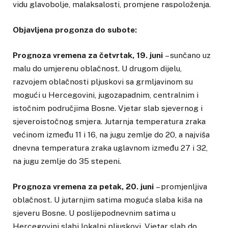
vidu glavobolje, malaksalosti, promjene raspoloženja.
Objavljena progonza do subote:
Prognoza vremena za četvrtak, 19. juni
– sunčano uz
malu do umjerenu oblačnost. U drugom dijelu,
razvojem oblačnosti pljuskovi sa grmljavinom su
mogući u Hercegovini, jugozapadnim, centralnim i
istočnim područjima Bosne. Vjetar slab sjevernog i
sjeveroistočnog smjera. Jutarnja temperatura zraka
većinom između 11 i 16, na jugu zemlje do 20, a najviša
dnevna temperatura zraka uglavnom između 27 i 32,
na jugu zemlje do 35 stepeni.
Prognoza vremena za petak, 20. juni
– promjenljiva
oblačnost. U jutarnjim satima moguća slaba kiša na
sjeveru Bosne. U poslijepodnevnim satima u
Hercegovini slabi lokalni pljuskovi. Vjetar slab do