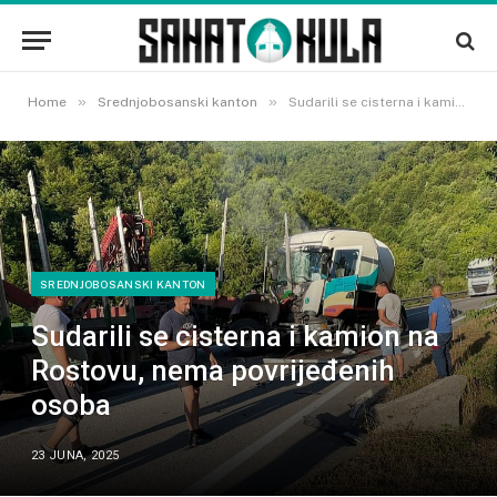
»
»
Home
Srednjobosanski kanton
Sudarili se cisterna i kamion na Rostovu, nema povrijeđenih osoba
SREDNJOBOSANSKI KANTON
Sudarili se cisterna i kamion na
Rostovu, nema povrijeđenih
osoba
23 JUNA, 2025