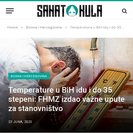
»
»
Home
Bosna i Hercegovina
Temperature u BiH idu i do 35 stepeni: FHMZ izdao važne upute za stanovništvo
BOSNA I HERCEGOVINA
Temperature u BiH idu i do 35
stepeni: FHMZ izdao važne upute
za stanovništvo
23 JUNA, 2025