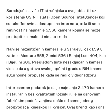
Sarađujući sa više IT stručnjaka u ovoj oblasti i uz
korištenje OSINT alata (Open Source Inteligence) koji
su također svima dostupni na internetu, otkrili smo
ranjivost na najmanje 5.560 kamera kojima se može
pristupiti uz malo ili nimalo truda.
Najviše nezaštićenih kamera je u Sarajevu, čak 1.597,
zatim u Mostaru 855, Zenici 536 i Banjoj Luci 404, kao
i Bijeljini 306. Pregledom liste nezaključanih kamera
vidi se da u gotovo svakoj općini i gradu u BiH imamo
sigurnosne propuste kada se radi o videonadzoru.
Interesantan podatak je da je najmanje 3.470 kamera
instaliranih bez kvalitetnih lozinki ili je na osnovnim
fabričkim podešavanjima došlo od samo jednog
proizvođača, kineskog Hikvision. Ovaj brend, kao i onaj