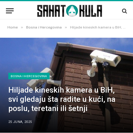
»
»
Home
Bosna i Hercegovina
Hiljade kineskih kamera u BiH, svi gledaju šta radite u kući, na poslu, teretani ili šetnji
BOSNA I HERCEGOVINA
Hiljade kineskih kamera u BiH,
svi gledaju šta radite u kući, na
poslu, teretani ili šetnji
25 JUNA, 2025