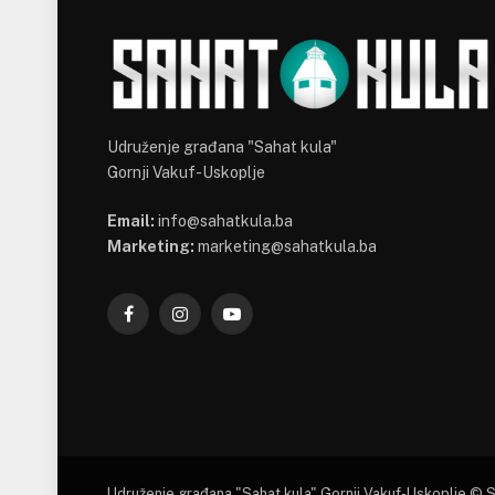
Udruženje građana "Sahat kula"
Gornji Vakuf-Uskoplje
Email:
info@sahatkula.ba
Marketing:
marketing@sahatkula.ba
Facebook
Instagram
YouTube
Udruženje građana "Sahat kula" Gornji Vakuf-Uskoplje © 