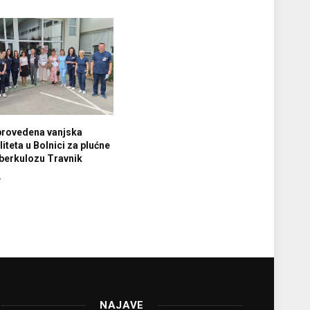
provedena vanjska
iteta u Bolnici za plućne
tuberkulozu Travnik
6
NAJAVE