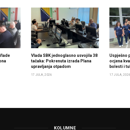
Vlade
Vlada SBK jednoglasno usvojila 38
Uspješno 
ona
tačaka: Pokrenuta izrada Plana
ocjena kval
upravljanja otpadom
bolesti i 
17 JULA, 2026
17 JULA, 202
KOLUMNE