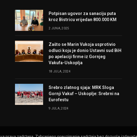
Potpisan ugovor za sanaciju puta
kroz Bistricu vrijedan 800.000 KM
2 JUNA, 2025
Zašto se Marin Vukoja usprotivio
odluci koju je donio Ustavni sud BiH
po apelaciji firme iz Gornjeg
Vakufa-Uskoplja
18 JULA, 2024
Srebro zlatnog sjaja: MRK Sloga
Gornji Vakuf – Uskoplje: Srebrni na
Eurofestu
9 JULA, 2024
Sva prava zadržana. Zabranjeno preuzimanje sadržaja bez dozvole izdavača