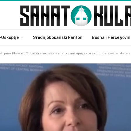
-Uskoplje
Srednjobosanski kanton
Bosna i Hercegovin
 Mirjana Plavčić: Odlučili smo se na malo značajniju korekciju osnovice plate 