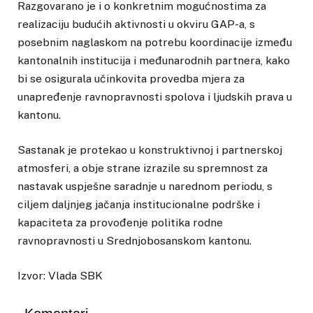
Razgovarano je i o konkretnim mogućnostima za
realizaciju budućih aktivnosti u okviru GAP-a, s
posebnim naglaskom na potrebu koordinacije između
kantonalnih institucija i međunarodnih partnera, kako
bi se osigurala učinkovita provedba mjera za
unapređenje ravnopravnosti spolova i ljudskih prava u
kantonu.
Sastanak je protekao u konstruktivnoj i partnerskoj
atmosferi, a obje strane izrazile su spremnost za
nastavak uspješne saradnje u narednom periodu, s
ciljem daljnjeg jačanja institucionalne podrške i
kapaciteta za provođenje politika rodne
ravnopravnosti u Srednjobosanskom kantonu.
Izvor: Vlada SBK