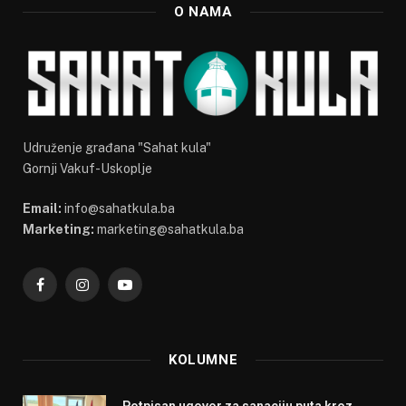
O NAMA
Udruženje građana "Sahat kula"
Gornji Vakuf-Uskoplje
Email:
info@sahatkula.ba
Marketing:
marketing@sahatkula.ba
Facebook
Instagram
YouTube
KOLUMNE
Potpisan ugovor za sanaciju puta kroz