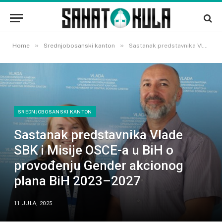
»
»
Home
Srednjobosanski kanton
Sastanak predstavnika Vlade SBK i Misije OSCE-a u BiH o provođenju Gender akcionog plana BiH 2023–2027
SREDNJOBOSANSKI KANTON
Sastanak predstavnika Vlade
SBK i Misije OSCE-a u BiH o
provođenju Gender akcionog
plana BiH 2023–2027
11 JULA, 2025