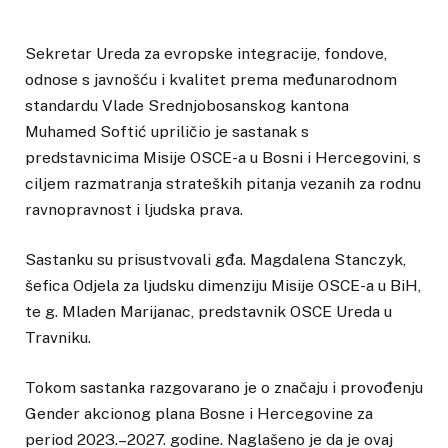
Sekretar Ureda za evropske integracije, fondove,
odnose s javnošću i kvalitet prema međunarodnom
standardu Vlade Srednjobosanskog kantona
Muhamed Softić upriličio je sastanak s
predstavnicima Misije OSCE-a u Bosni i Hercegovini, s
ciljem razmatranja strateških pitanja vezanih za rodnu
ravnopravnost i ljudska prava.
Sastanku su prisustvovali gđa. Magdalena Stanczyk,
šefica Odjela za ljudsku dimenziju Misije OSCE-a u BiH,
te g. Mladen Marijanac, predstavnik OSCE Ureda u
Travniku.
Tokom sastanka razgovarano je o značaju i provođenju
Gender akcionog plana Bosne i Hercegovine za
period 2023.–2027. godine. Naglašeno je da je ovaj