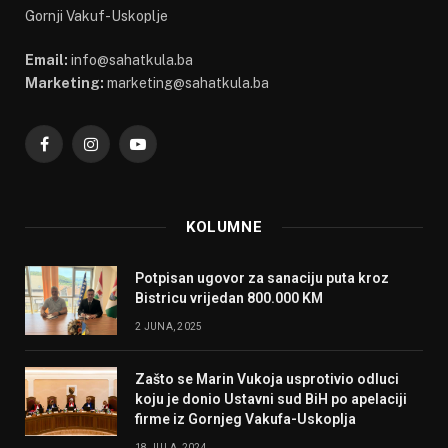
Gornji Vakuf-Uskoplje
Email:
info@sahatkula.ba
Marketing:
marketing@sahatkula.ba
Facebook
Instagram
YouTube
KOLUMNE
Potpisan ugovor za sanaciju puta kroz
Bistricu vrijedan 800.000 KM
2 JUNA, 2025
Zašto se Marin Vukoja usprotivio odluci
koju je donio Ustavni sud BiH po apelaciji
firme iz Gornjeg Vakufa-Uskoplja
18 JULA, 2024