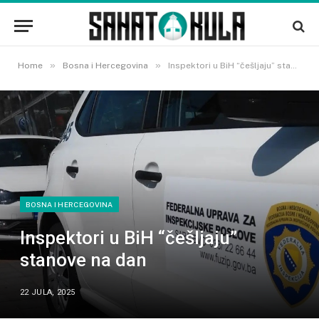
»
»
Home
Bosna i Hercegovina
Inspektori u BiH “češljaju” stanove na dan
BOSNA I HERCEGOVINA
Inspektori u BiH “češljaju”
stanove na dan
22 JULA, 2025