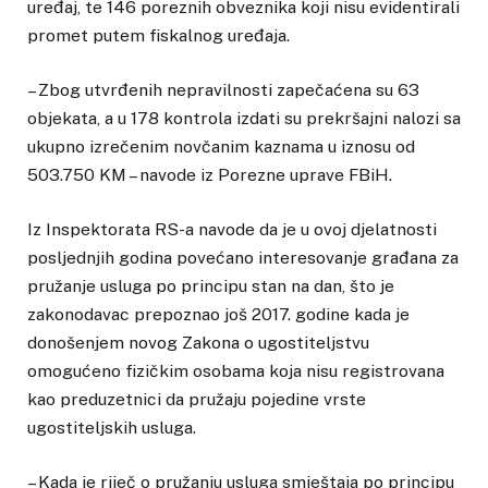
uređaj, te 146 poreznih obveznika koji nisu evidentirali
promet putem fiskalnog uređaja.
– Zbog utvrđenih nepravilnosti zapečaćena su 63
objekata, a u 178 kontrola izdati su prekršajni nalozi sa
ukupno izrečenim novčanim kaznama u iznosu od
503.750 KM – navode iz Porezne uprave FBiH.
Iz Inspektorata RS-a navode da je u ovoj djelatnosti
posljednjih godina povećano interesovanje građana za
pružanje usluga po principu stan na dan, što je
zakonodavac prepoznao još 2017. godine kada je
donošenjem novog Zakona o ugostiteljstvu
omogućeno fizičkim osobama koja nisu registrovana
kao preduzetnici da pružaju pojedine vrste
ugostiteljskih usluga.
– Kada je riječ o pružanju usluga smještaja po principu