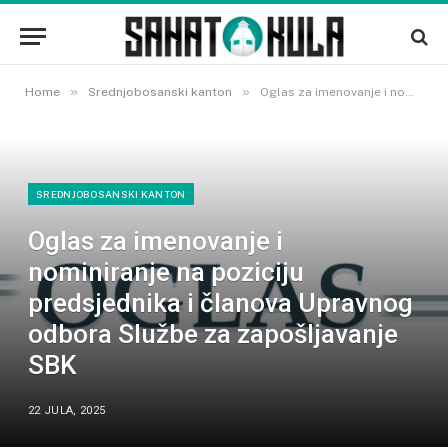
»
»
Home
Srednjobosanski kanton
Oglas za imenovanje i nominiranje na poziciju predsjednika i članova Upravnog odbora Službe za zapošljavanje SBK
SREDNJOBOSANSKI KANTON
Oglas za imenovanje i
nominiranje na poziciju
predsjednika i članova Upravnog
odbora Službe za zapošljavanje
SBK
22 JULA, 2025