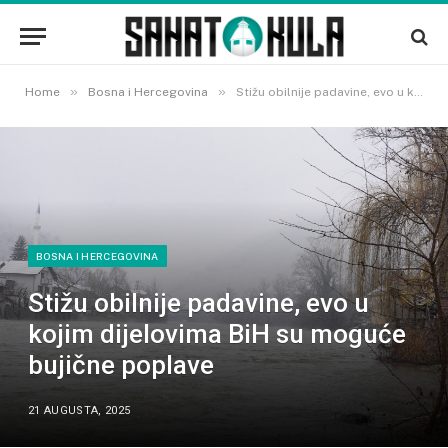
»
»
Home
Bosna i Hercegovina
Stižu obilnije padavine, evo u kojim dijelovima BiH su moguće bujične poplave
BOSNA I HERCEGOVINA
Stižu obilnije padavine, evo u
kojim dijelovima BiH su moguće
bujične poplave
21 AUGUSTA, 2025