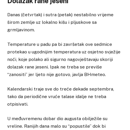
Dolazak rane jeseni
Danas (četvrtak) i sutra (petak) nestabilno vrijeme
širom zemlje uz lokalno kišu i pljuskove sa
grmljavinom.
Temperature u padu pa bi završetak ove sedmice
protekao u ugodnijim temperatura uz osjetno svježije
noći, koje polako ali sigurno nagovještavaju skoriji
dolazak rane jeseni. Ipak ne treba se previše
“zanositi” jer ljeto nije gotovo, javlja BHmeteo.
Kalendarski traje sve do treće dekade septembra,
tako da periodične vruće talase idalje ne treba
otpisivati.
U međuvremenu dobar dio augusta obilježile su
vreline. Ranijih dana malo su “popustile” dok bi