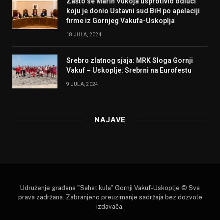
Zašto se Marin Vukoja usprotivio odluci
koju je donio Ustavni sud BiH po apelaciji
firme iz Gornjeg Vakufa-Uskoplja
18 JULA, 2024
Srebro zlatnog sjaja: MRK Sloga Gornji
Vakuf – Uskoplje: Srebrni na Eurofestu
9 JULA, 2024
NAJAVE
Udruženje građana "Sahat kula" Gornji Vakuf-Uskoplje © Sva
prava zadržana. Zabranjeno preuzimanje sadržaja bez dozvole
izdavača.