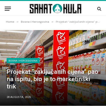
»
»
Home
Bosna i Hercegovina
Projekat “zaključanih cijena” pao na ispitu, bio je to marketinški trik
BOSNA I HERCEGOVINA
Projekat “zaključanih cijena” pao
na ispitu, bio je to marketinški
trik
28 AUGUSTA, 2025