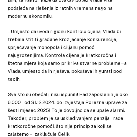
BiH, za Faktor kaže da ovakav potez Vlade više
podsjeća na rješenja iz ratnih vremena nego na
modernu ekonomiju.
– Umjesto da uvodi rigidnu kontrolu cijena, Vlada bi
trebala štititi građane kroz jačanje konkurencije,
sprječavanje monopola i ciljanu pomoć
najugroženijima. Kontrola cijena je kratkoročna i
štetna mjera koja samo prikriva stvarne probleme – a
Vlada, umjesto da ih rješava, pokušava ih gurati pod
tepih.
Sve što su obećali, nisu ispunili! Pad zaposlenih je oko
6.000 – od 31.12.2024. do izvještaja Porezne uprave za
šesti mjesec 2025! To je dovoljno da se upale alarmi.
Također, problem je sa usklađivanjem penzija – rade
kratkoročne pomoći, što nije princip za koji se
zalažemo – zaključuje Čelik.