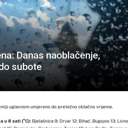
na: Danas naoblačenje,
 do subote
zemlji uglavnom umjereno do pretežno oblačno vrijeme.
 u 8 sati (°C):
Bjelašnica 9; Drvar 12; Bihać, Bugojno 13; Livno