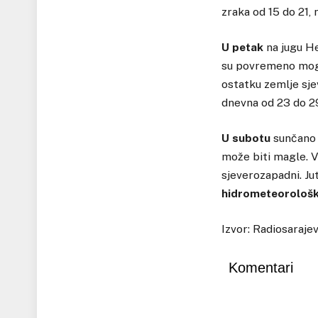
zraka od 15 do 21, 
U petak
na jugu He
su povremeno mogući
ostatku zemlje sjev
dnevna od 23 do 2
U subotu
sunčano 
može biti magle. Vj
sjeverozapadni. Ju
hidrometeorološk
Izvor: Radiosaraje
Komentari