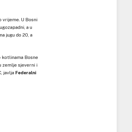
 vrijeme. U Bosni
jugozapadni, a u
na jugu do 20, a
o kotlinama Bosne
u zemlje sjeverni i
, javlja
Federalni