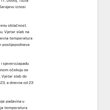
 17; Doboj, Tuzla
Sarajevu iznosi
renu oblačnost.
u. Vjetar slab na
 Dnevna temperatura
m poslijepodneva
 i sjeverozapadu
vinom očekuju se
 Vjetar slab do
 23, a dnevna od 23
ije padavina u
rnja temperatura