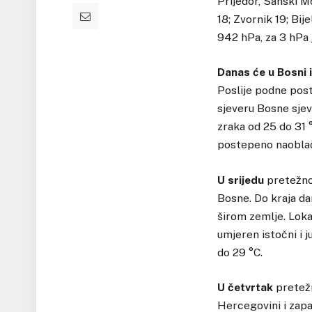
Prijedor, Sanski Mo
18; Zvornik 19; Bij
942 hPa, za 3 hPa 
Danas će u Bosni 
Poslije podne post
sjeveru Bosne sjev
zraka od 25 do 31 
postepeno naoblač
U srijedu
pretežno 
Bosne. Do kraja da
širom zemlje. Loka
umjeren istočni i 
do 29 °C.
U četvrtak
pretežn
Hercegovini i zapa