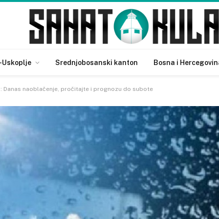
-Uskoplje
Srednjobosanski kanton
Bosna i Hercegovin
: Danas naoblačenje, pročitajte i prognozu do subote