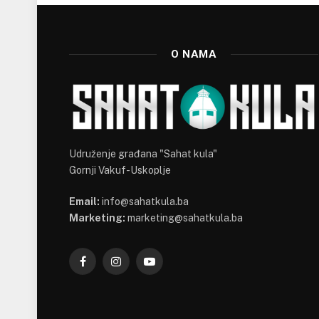
O NAMA
Udruženje građana "Sahat kula"
Gornji Vakuf-Uskoplje
Email:
info@sahatkula.ba
Marketing:
marketing@sahatkula.ba
Facebook
Instagram
YouTube