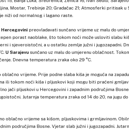
st 15; Banja Luka, Srebrenica, Zenica 16; Ivan Sedlo, Sarajevo
eljina, Mostar, Trebinje 20; Gradačac 21; Atmosferki pritisak u 
je niži od normalnog i lagano raste.
i Hercegovini
preovladavati sunčano vrijeme uz malu do umje
epen porast naoblake, što tokom noći može usloviti slabu kiš
erni i sjeveroistočni, a u ostatku zemlje južni i jugozapadni.
°C.
U Sarajevu
sunčano uz malu do umjerenu oblačnost. Toko
enje. Dnevna temperatura zraka oko 29 °C.
oblačno vrijeme. Prije podne slaba kiša je moguća na zapadu
na ili tokom noći kiša i pljuskovi koji mogu biti praćeni gmlja
lno jači pljuskovi u Hercegovini i zapadnim područjima Bosne.
jugoistočni. Jutarnja temperatura zraka od 14 do 20, na jugu do
o oblačno vrijeme sa kišom, pljuskovima i grmljavinom. Obiln
dnim područjima Bosne. Vjetar slab južni i jugozapadni. Juta