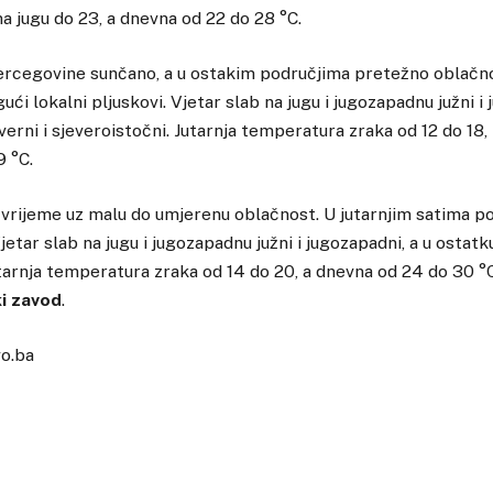
na jugu do 23, a dnevna od 22 do 28 °C.
rcegovine sunčano, a u ostakim područjima pretežno oblačno
 lokalni pljuskovi. Vjetar slab na jugu i jugozapadnu južni i 
erni i sjeveroistočni. Jutarnja temperatura zraka od 12 do 18, 
9 °C.
vrijeme uz malu do umjerenu oblačnost. U jutarnjim satima p
etar slab na jugu i jugozapadnu južni i jugozapadni, a u ostatk
tarnja temperatura zraka od 14 do 20, a dnevna od 24 do 30 °C
i zavod
.
vo.ba