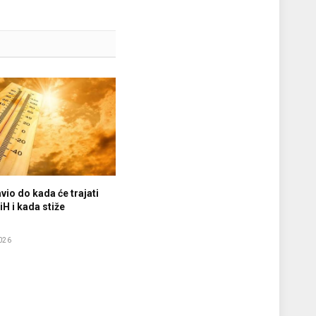
vio do kada će trajati
iH i kada stiže
e
026