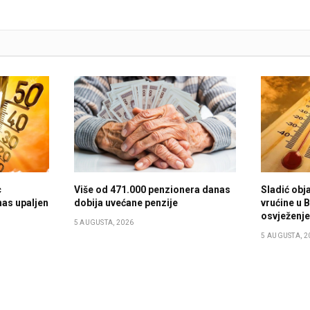
c
Više od 471.000 penzionera danas
Sladić obja
nas upaljen
dobija uvećane penzije
vrućine u B
osvježenj
5 AUGUSTA, 2026
5 AUGUSTA, 2