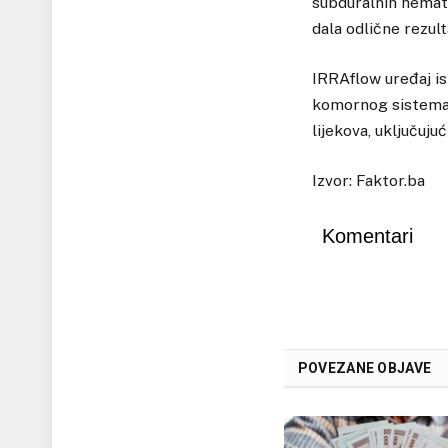
subduralnih hemato
dala odlične rezulta
IRRAflow uređaj is
komornog sistema 
lijekova, uključujuć
Izvor: Faktor.ba
Komentari
POVEZANE OBJAVE