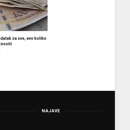
datak za sve, evo koliko
znositi
6
NAJAVE