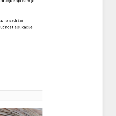
dručju koja nam je
spira sadržaj
ućnost aplikacije