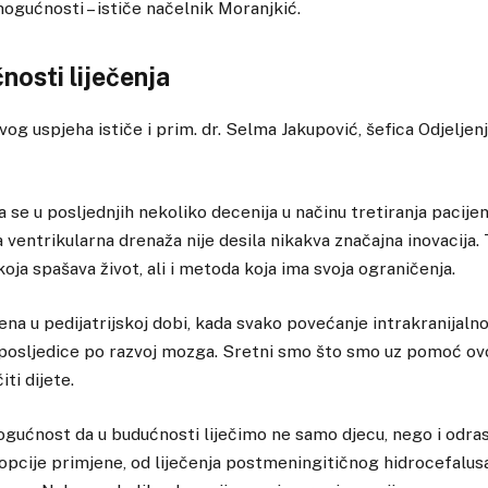
mogućnosti – ističe načelnik Moranjkić.
osti liječenja
g uspjeha ističe i prim. dr. Selma Jakupović, šefica Odjeljenj
a se u posljednjih nekoliko decenija u načinu tretiranja pacije
entrikularna drenaža nije desila nikakva značajna inovacija. T
oja spašava život, ali i metoda koja ima svoja ograničenja.
na u pedijatrijskoj dobi, kada svako povećanje intrakranijaln
 posljedice po razvoj mozga. Sretni smo što smo uz pomoć ov
iti dijete.
gućnost da u budućnosti liječimo ne samo djecu, nego i odras
 opcije primjene, od liječenja postmeningitičnog hidrocefalusa