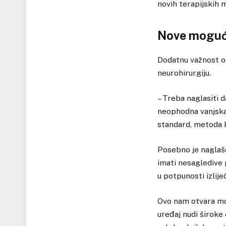
novih terapijskih 
Nove mogućn
Dodatnu važnost ovo
neurohirurgiju.
– Treba naglasiti d
neophodna vanjska v
standard, metoda k
Posebno je naglaše
imati nesagledive
u potpunosti izliječ
Ovo nam otvara mo
uređaj nudi široke