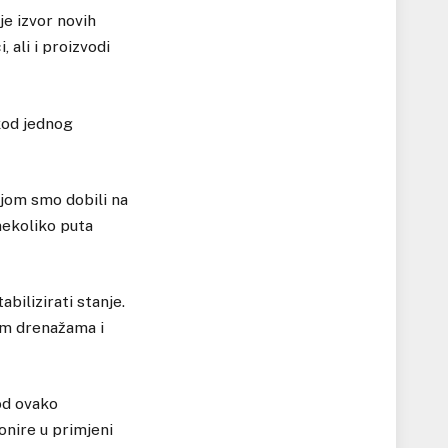
e izvor novih
 ali i proizvodi
kod jednog
ijom smo dobili na
nekoliko puta
bilizirati stanje.
kim drenažama i
od ovako
onire u primjeni