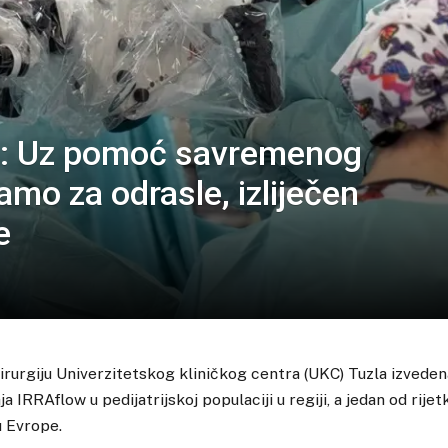
iji: Uz pomoć savremenog
amo za odrasle, izliječen
e
hirurgiju Univerzitetskog kliničkog centra (UKC) Tuzla izveden
IRRAflow u pedijatrijskoj populaciji u regiji, a jedan od rijet
u Evrope.