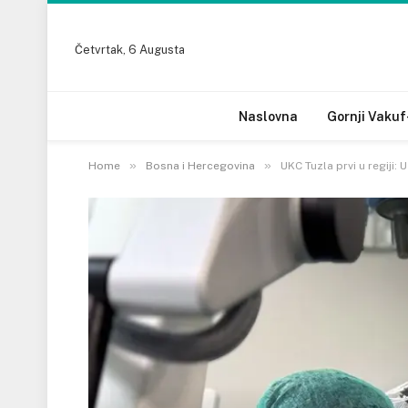
Četvrtak, 6 Augusta
Naslovna
Gornji Vakuf
»
»
Home
Bosna i Hercegovina
UKC Tuzla prvi u regiji