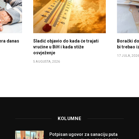
era danas
Sladić objavio do kada će trajati
Borački do
vrućine u BiH i kada stiže
bi trebao i
osvježenje
17 JULA, 202
5 AUGUSTA, 2026
KOLUMNE
Potpisan ugovor za sanaciju puta