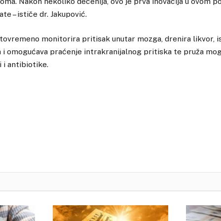
ma. Nakon nekoliko decenija, ovo je prva inovacija u ovom po
te – ističe dr. Jakupović.
tovremeno monitorira pritisak unutar mozga, drenira likvor, i
i omogućava praćenje intrakranijalnog pritiska te pruža mog
i i antibiotike.