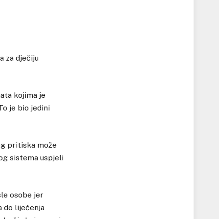
a za dječiju
nata kojima je
o je bio jedini
og pritiska može
og sistema uspjeli
le osobe jer
 do liječenja