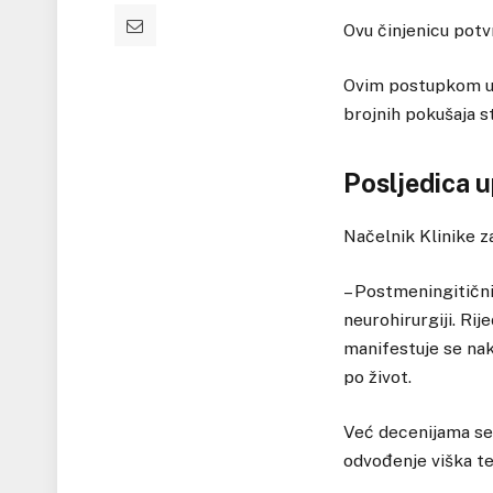
Ovu činjenicu potvr
Ovim postupkom us
brojnih pokušaja 
Posljedica 
Načelnik Klinike z
– Postmeningitični 
neurohirurgiji. Rij
manifestuje se na
po život.
Već decenijama se 
odvođenje viška tek