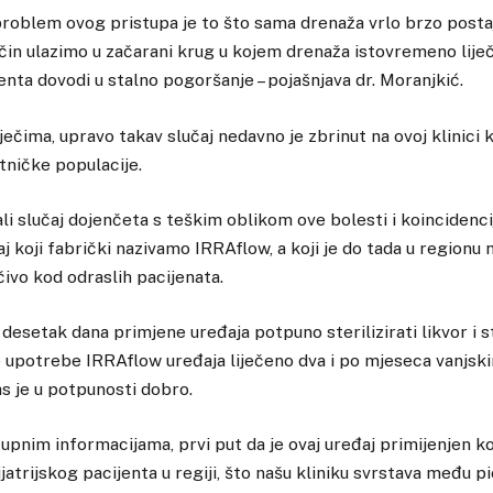
roblem ovog pristupa je to što sama drenaža vrlo brzo postaj
ačin ulazimo u začarani krug u kojem drenaža istovremeno liječi,
jenta dovodi u stalno pogoršanje – pojašnjava dr. Moranjkić.
ečima, upravo takav slučaj nedavno je zbrinut na ovoj klinici 
tničke populacije.
i slučaj dojenčeta s teškim oblikom ove bolesti i koincidenc
j koji fabrički nazivamo IRRAflow, a koji je do tada u regionu 
čivo kod odraslih pacijenata.
esetak dana primjene uređaja potpuno sterilizirati likvor i sta
ije upotrebe IRRAflow uređaja liječeno dva i po mjeseca vanjs
as je u potpunosti dobro.
upnim informacijama, prvi put da je ovaj uređaj primijenjen k
trijskog pacijenta u regiji, što našu kliniku svrstava među pi