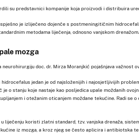
dili su predstavnici kompanije koja proizvodi i distribuira ure
pješno je izliječeno dojenče s postmeningitičnim hidrocefa
standardnim metodama liječenja, odnosno vanjskom drenažom
upale mozga
a neurohirurgiju doc. dr. Mirza Moranjkić pojašnjava važnost ov
hidrocefalus jedan je od najsloženijih i najosjetljivijih problem
eč je o stanju koje nastaje kao posljedica upale moždanih ovojn
kupljanjem i otežanim oticanjem moždane tekućine. Radi se o
u liječenju koristi zlatni standard, tzv. vanjska drenaža, sist
ućine iz mozga, a kroz njeg se često aplicira i antibiotska te