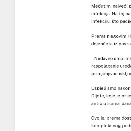
Međutim, najveći p
infekcija. Na taj n
infekciju, što paci
Prema njegovim rij
dojenčeta iz povra
– Nedavno smo imal
raspolaganje uređa
primjenjivan isklju
Uspjeli smo nakon d
Dijete, koje je pr
antibioticima, dan
Ovo je, prema dost
kompleksnog pedija