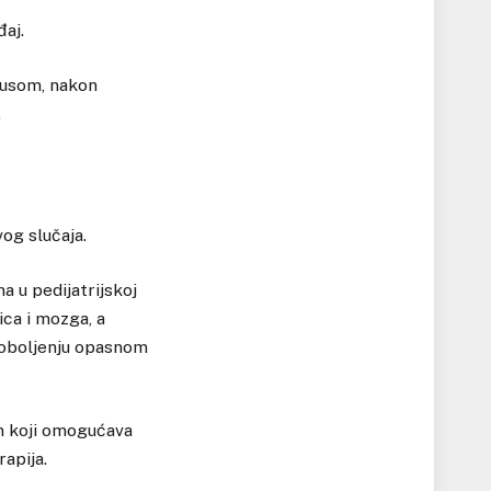
đaj.
lusom, nakon
.
og slučaja.
a u pedijatrijskoj
ica i mozga, a
 oboljenju opasnom
em koji omogućava
rapija.