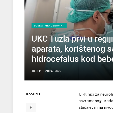
BOSNA I HERCEGOVINA
UKC Tuzla prvi u reg
aparata, korištenog s
hidrocefalus kod beb
18 SEPTEMBRA, 2025
U Klinici za neuro
PODIJELI
savremenog uređaja 
slučajeva i na nivo