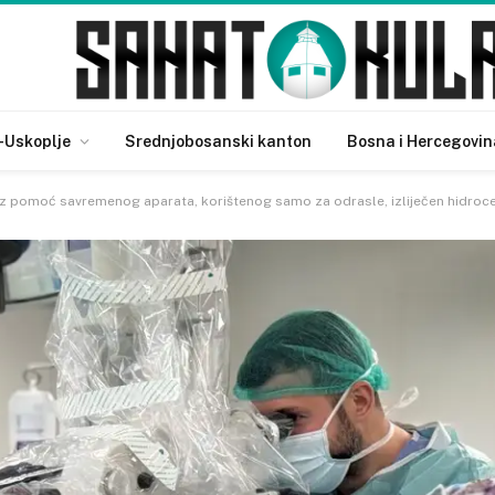
-Uskoplje
Srednjobosanski kanton
Bosna i Hercegovin
: Uz pomoć savremenog aparata, korištenog samo za odrasle, izliječen hidro