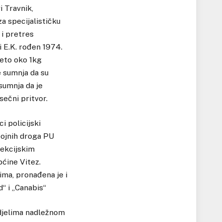
i Travnik,
za specijalističku
 i pretres
 E.K. rođen 1974.
zeto oko 1kg
e sumnja da su
sumnja da je
ečni pritvor.
ci policijski
pojnih droga PU
pekcijskim
pćine Vitez.
ima, pronađena je i
“ i „Canabis“
 djelima nadležnom