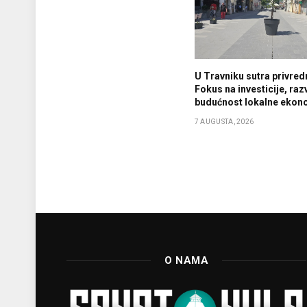
U Travniku sutra privredn
Fokus na investicije, razv
budućnost lokalne ekon
7 AUGUSTA, 2026
O NAMA