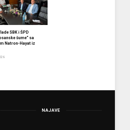
Vlade SBK i ŠPD
osanske šume” sa
m Natron-Hayat iz
026
NAJAVE