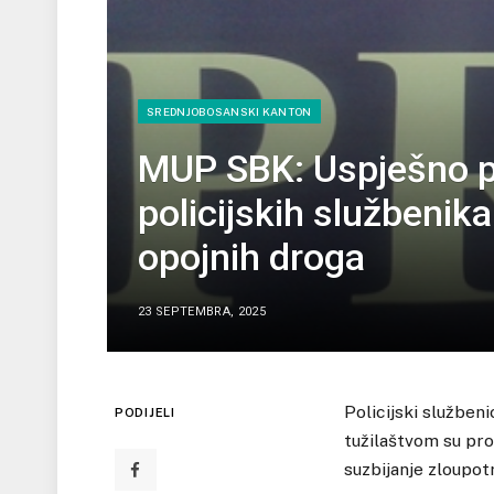
SREDNJOBOSANSKI KANTON
MUP SBK: Uspješno p
policijskih službenika
opojnih droga
23 SEPTEMBRA, 2025
Policijski služben
PODIJELI
tužilaštvom su pro
suzbijanje zloupot