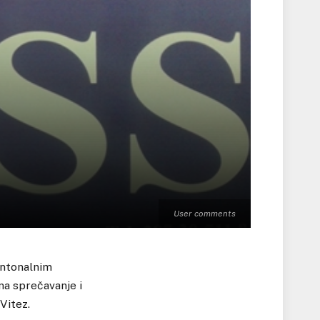
User comments
antonalnim
na sprečavanje i
Vitez.