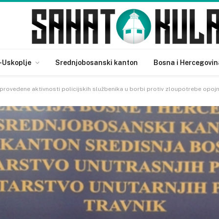
-Uskoplje
Srednjobosanski kanton
Bosna i Hercegovin
rovedene aktivnosti policijskih službenika u borbi protiv zloupotrebe opoj