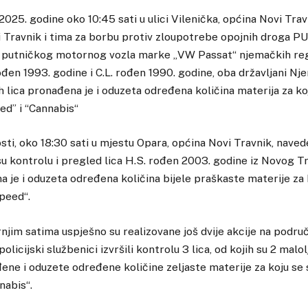
025. godine oko 10:45 sati u ulici Vilenička, općina Novi Travn
 Travnik i tima za borbu protiv zloupotrebe opojnih droga PU T
d putničkog motornog vozla marke „VW Passat“ njemačkih reg
ođen 1993. godine i C.L. rođen 1990. godine, oba državljani N
 lica pronađena je i oduzeta određena količina materija za ko
ed” i “Cannabis“
sti, oko 18:30 sati u mjestu Opara, općina Novi Travnik, navede
 su kontrolu i pregled lica H.S. rođen 2003. godine iz Novog T
 je i oduzeta određena količina bijele praškaste materije za 
peed“.
rnjim satima uspješno su realizovane još dvije akcije na područ
olicijski službenici izvršili kontrolu 3 lica, od kojih su 2 malo
ene i oduzete određene količine zeljaste materije za koju se
nabis“.