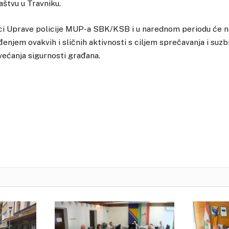
štvu u Travniku.
ici Uprave policije MUP-a SBK/KSB i u narednom periodu će na
enjem ovakvih i sličnih aktivnosti s ciljem sprečavanja i suzb
većanja sigurnosti građana.