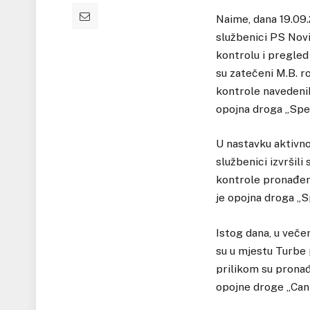
Naime, dana 19.09.2
službenici PS Novi
kontrolu i pregle
su zatečeni M.B. r
kontrole navedenih
opojna droga „Spe
U nastavku aktivno
službenici izvršili
kontrole pronađena
je opojna droga „S
Istog dana, u veče
su u mjestu Turbe p
prilikom su pronađ
opojne droge „Can