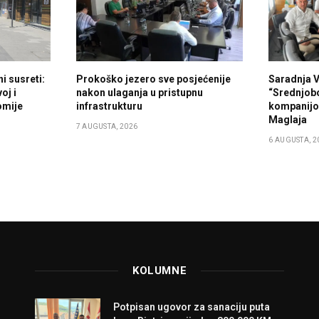
i susreti:
Prokoško jezero sve posjećenije
Saradnja 
oj i
nakon ulaganja u pristupnu
“Srednjob
omije
infrastrukturu
kompanijo
Maglaja
7 AUGUSTA, 2026
6 AUGUSTA, 2
KOLUMNE
Potpisan ugovor za sanaciju puta