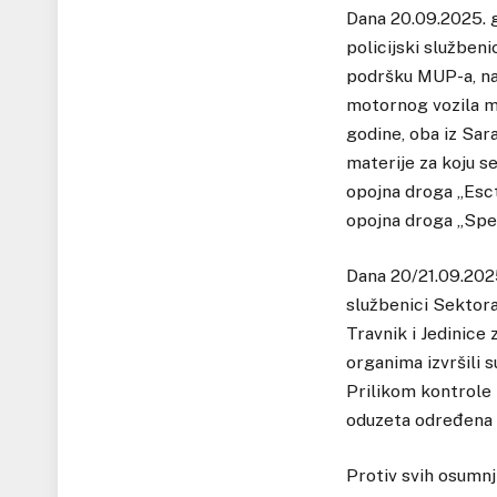
Dana 20.09.2025. g
policijski službeni
podršku MUP-a, na 
motornog vozila ma
godine, oba iz Sar
materije za koju s
opojna droga „Esct
opojna droga „Spee
Dana 20/21.09.2025
službenici Sektora
Travnik i Jedinice
organima izvršili 
Prilikom kontrole 
oduzeta određena k
Protiv svih osumnj