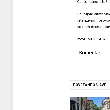
Kantonalnom tužila
Policijski služben
intenzivnim provođ
opojnih droga i po
Izvor: MUP SBK
Komentari
POVEZANE OBJAVE