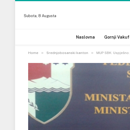
Subota, 8 Augusta
Naslovna
Gornji Vakuf
»
»
Home
Srednjobosanski kanton
MUP SBK: Uspješno p