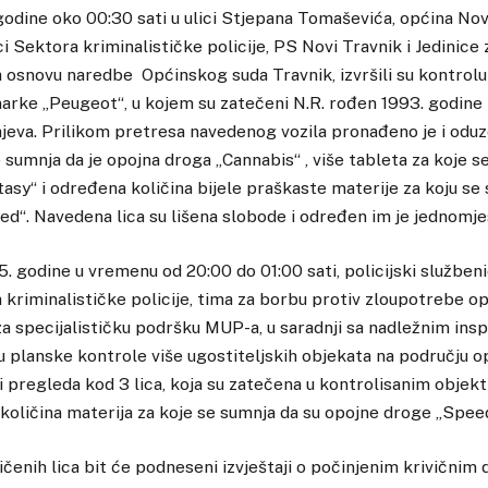
odine oko 00:30 sati u ulici Stjepana Tomaševića, općina Nov
ci Sektora kriminalističke policije, PS Novi Travnik i Jedinice 
osnovu naredbe Općinskog suda Travnik, izvršili su kontrolu
rke „Peugeot“, u kojem su zatečeni N.R. rođen 1993. godine i
ajeva. Prilikom pretresa navedenog vozila pronađeno je i odu
e sumnja da je opojna droga „Cannabis“ , više tableta za koje s
asy“ i određena količina bijele praškaste materije za koju se 
d“. Navedena lica su lišena slobode i određen im je jednomjes
. godine u vremenu od 20:00 do 01:00 sati,
policijski službeni
 kriminalističke policije, tima za borbu protiv zloupotrebe o
 za specijalističku podršku MUP-a, u saradnji sa nadležnim ins
su planske kontrole više ugostiteljskih objekata na području o
i pregleda kod 3 lica, koja su zatečena u kontrolisanim objekt
oličina materija za koje se sumnja da su opojne droge „Speed
ičenih lica bit će podneseni izvještaji o počinjenim krivičnim