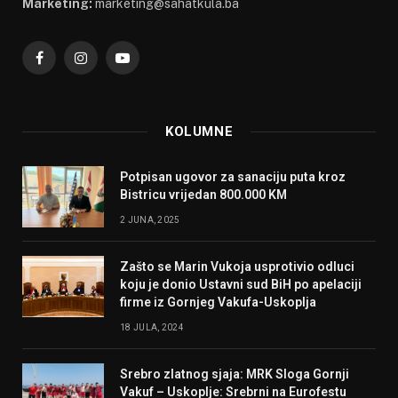
Marketing:
marketing@sahatkula.ba
Facebook
Instagram
YouTube
KOLUMNE
Potpisan ugovor za sanaciju puta kroz
Bistricu vrijedan 800.000 KM
2 JUNA, 2025
Zašto se Marin Vukoja usprotivio odluci
koju je donio Ustavni sud BiH po apelaciji
firme iz Gornjeg Vakufa-Uskoplja
18 JULA, 2024
Srebro zlatnog sjaja: MRK Sloga Gornji
Vakuf – Uskoplje: Srebrni na Eurofestu