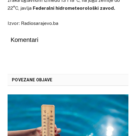
zraka uglavnom između 13 i 18°C, na jugu zemlje do
22°C, javlja
Federalni hidrometeorološki zavod.
Izvor: Radiosarajevo.ba
Komentari
POVEZANE OBJAVE