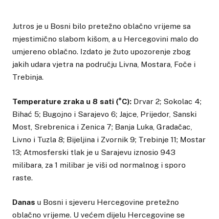
Jutros je u Bosni bilo pretežno oblačno vrijeme sa
mjestimično slabom kišom, a u Hercegovini malo do
umjereno oblačno. Izdato je žuto upozorenje zbog
jakih udara vjetra na području Livna, Mostara, Foče i
Trebinja.
Temperature zraka u 8 sati (°C):
Drvar 2; Sokolac 4;
Bihać 5; Bugojno i Sarajevo 6; Jajce, Prijedor, Sanski
Most, Srebrenica i Zenica 7; Banja Luka, Gradačac,
Livno i Tuzla 8; Bijeljina i Zvornik 9; Trebinje 11; Mostar
13; Atmosferski tlak je u Sarajevu iznosio 943
milibara, za 1 milibar je viši od normalnog i sporo
raste.
Danas
u Bosni i sjeveru Hercegovine pretežno
oblačno vrijeme. U većem dijelu Hercegovine se