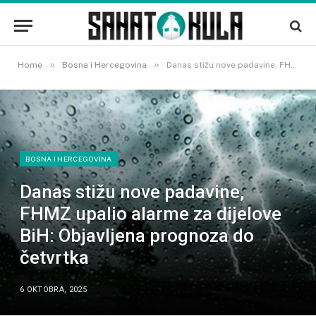
»
»
Home
Bosna i Hercegovina
Danas stižu nove padavine, FHMZ upalio alarme za dijelove BiH: Objavljena prognoza do četvrtka
BOSNA I HERCEGOVINA
Danas stižu nove padavine,
FHMZ upalio alarme za dijelove
BiH: Objavljena prognoza do
četvrtka
6 OKTOBRA, 2025