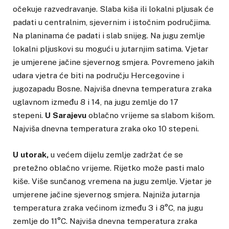
očekuje razvedravanje. Slaba kiša ili lokalni pljusak će
padati u centralnim, sjevernim i istočnim područjima.
Na planinama će padati i slab snijeg. Na jugu zemlje
lokalni pljuskovi su mogući u jutarnjim satima. Vjetar
je umjerene jačine sjevernog smjera. Povremeno jakih
udara vjetra će biti na području Hercegovine i
jugozapadu Bosne. Najviša dnevna temperatura zraka
uglavnom između 8 i 14, na jugu zemlje do 17
stepeni.
U Sarajevu
oblačno vrijeme sa slabom kišom.
Najviša dnevna temperatura zraka oko 10 stepeni.
U utorak,
u većem dijelu zemlje zadržat će se
pretežno oblačno vrijeme. Rijetko može pasti malo
kiše. Više sunčanog vremena na jugu zemlje. Vjetar je
umjerene jačine sjevernog smjera. Najniža jutarnja
temperatura zraka većinom između 3 i 8°C, na jugu
zemlje do 11°C. Najviša dnevna temperatura zraka