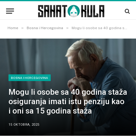
»
»
Home
Bosna i Hercegovina
Mogu li osobe sa 40 godina staža osiguranja imati istu penziju kao i oni sa 15 godina staža
BOSNA I HERCEGOVINA
Mogu li osobe sa 40 godina staža
osiguranja imati istu penziju kao
i oni sa 15 godina staža
15 OKTOBRA, 2025