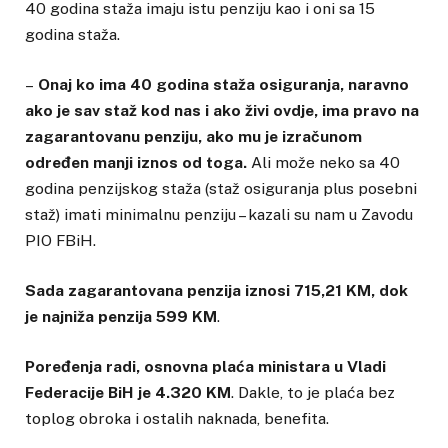
40 godina staža imaju istu penziju kao i oni sa 15
godina staža.
–
Onaj ko ima 40 godina staža osiguranja, naravno
ako je sav staž kod nas i ako živi ovdje, ima pravo na
zagarantovanu penziju, ako mu je izračunom
određen manji iznos od toga.
Ali može neko sa 40
godina penzijskog staža (staž osiguranja plus posebni
staž) imati minimalnu penziju – kazali su nam u Zavodu
PIO FBiH.
Sada zagarantovana penzija iznosi 715,21 KM, dok
je najniža penzija 599 KM
.
Poređenja radi, osnovna plaća ministara u Vladi
Federacije BiH je 4.320 KM
. Dakle, to je plaća bez
toplog obroka i ostalih naknada, benefita.